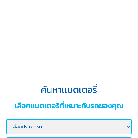
บริการ
ของ
เรา
ค้นหา
ร้าน
แบตเตอรี่
ข่าว
เเละ
กิจกรรม
ค้นหาเเบตเตอรี่
ร่วม
งาน
เลือกเเบตเตอรี่ที่เหมาะกับรถของคุณ
กับ
เรา
ติดต่อ
เรา