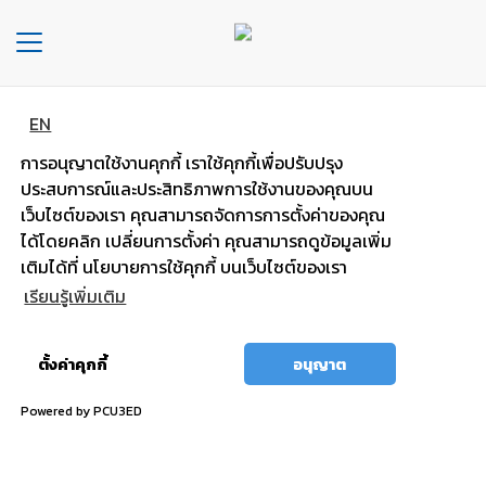
Toggle
navigation
EN
หน้า
แบตพลังอึด
หลัก
การอนุญาตใช้งานคุกกี้ เราใช้คุกกี้เพื่อปรับปรุง
รถกระบะ รถตู้
ประสบการณ์และประสิทธิภาพการใช้งานของคุณบน
องค์กร
เว็บไซต์ของเรา คุณสามารถจัดการการตั้งค่าของคุณ
ได้โดยคลิก เปลี่ยนการตั้งค่า คุณสามารถดูข้อมูลเพิ่ม
ไฟแรง มั่นใจ กำลังไฟสตาร์ทสูง
ประเภท
เติมได้ที่ นโยบายการใช้คุกกี้ บนเว็บไซต์ของเรา
รถยนต์
เรียนรู้เพิ่มเติม
ประ
อนุญาต
เภท
ตั้งค่าคุกกี้
อนุญาต
ทั้งหมด
เเบต
เต
Powered by PCU3ED
อรี่