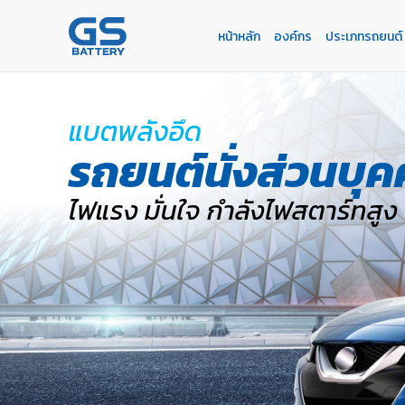
หน้าหลัก
องค์กร
ประเภทรถยนต์
หน้าหลัก
องค์กร
ประเภทรถยนต์
ประเภทเเบตเตอรี่
บริการของเรา
ค้นหาร้านแบตเตอรี่
ข่าวเเละกิจกรรม
ร่วมงานกับเรา
แบตพลังอึด
ติดต่อเรา
E-BUSINESS
รถยนต์นั่งส่วนบุ
ไฟแรง มั่นใจ กำลังไฟสตาร์ทสูง