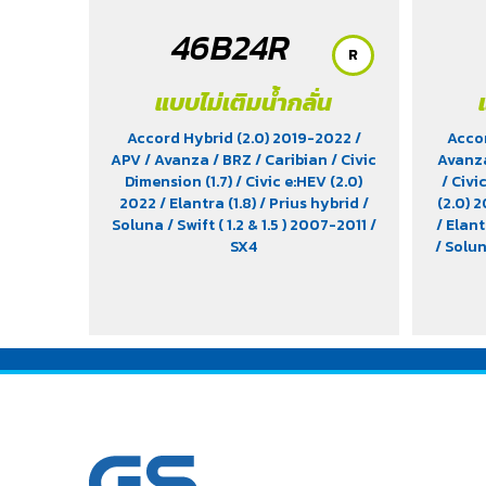
46B24R
R
แบบไม่เติมน้ำกลั่น
Accord Hybrid (2.0) 2019-2022
/
Acco
APV
/ Avanza
/ BRZ
/ Caribian
/ Civic
Avan
Dimension (1.7)
/ Civic e:HEV (2.0)
/ Civi
2022
/ Elantra (1.8)
/ Prius hybrid
/
(2.0) 
Soluna
/ Swift ( 1.2 & 1.5 ) 2007-2011
/
/ Elant
SX4
/ Solu
/ S