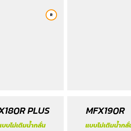
R
X180R PLUS
MFX190R
แบบไม่เติมน้ำกลั่น
แบบไม่เติมน้ำกลั่