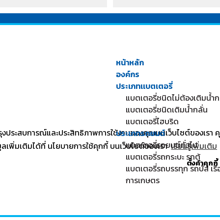
หน้าหลัก
องค์กร
ประเภทเเบตเตอรี่
แบตเตอรี่ชนิดไม่ต้องเติมน้ำกล
แบตเตอรี่ชนิดเติมน้ำกลั่น
แบตเตอรี่ไฮบริด
รับปรุงประสบการณ์และประสิทธิภาพการใช้งานของคุณบนเว็บไซต์ของเรา
ประเภทรถยนต์
แบตเตอรี่รถยนต์ทั่วไป
ลเพิ่มเติมได้ที่ นโยบายการใช้คุกกี้ บนเว็บไซต์ของเรา
เรียนรู้เพิ่มเติม
แบตเตอรี่รถกระบะ รถตู้
ตั้งค่าคุกกี้
แบตเตอรี่รถบรรทุก รถบัส เรื
การเกษตร