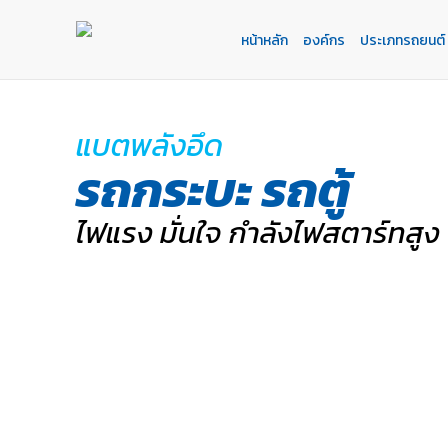
หน้าหลัก
องค์กร
ประเภทรถยนต์
หน้าหลัก
องค์กร
ประเภทรถยนต์
ประเภทเเบตเตอรี่
บริการของเรา
ค้นหาร้านแบตเตอรี่
ข่าวเเละกิจกรรม
ร่วมงานกับเรา
แบตพลังอึด
ติดต่อเรา
E-BUSINESS
รถกระบะ รถตู้
ไฟแรง มั่นใจ กำลังไฟสตาร์ทสูง