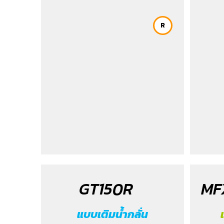
R
GT150R
MF
แบบเติมน้ำกลั่น