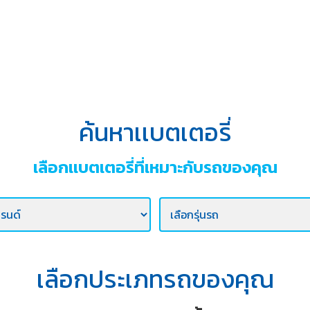
ค้นหาเเบตเตอรี่
เลือกเเบตเตอรี่ที่เหมาะกับรถของคุณ
เลือกประเภทรถของคุณ