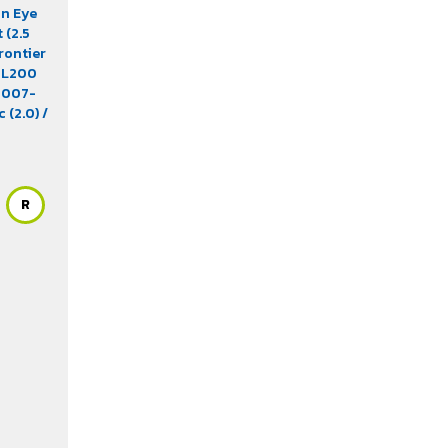
on Eye
 (2.5
Frontier
 L200
 2007-
c (2.0)
/
5 & 2.8)
 3.0)
/
/ Xenon
R