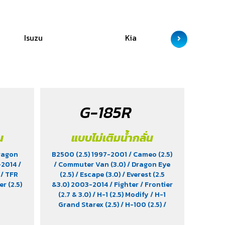
Isuzu
Kia
M
G-185R
น
แบบไม่เติมน้ำกลั่น
ragon
B2500 (2.5) 1997-2001
/ Cameo (2.5)
3-2014
/
/ Commuter Van (3.0)
/ Dragon Eye
)
/ TFR
(2.5)
/ Escape (3.0)
/ Everest (2.5
er (2.5)
&3.0) 2003-2014
/ Fighter
/ Frontier
(2.7 & 3.0)
/ H-1 (2.5) Modify
/ H-1
Grand Starex (2.5)
/ H-100 (2.5)
/
Hiace (modify)
/ L200 Strada
/
Ranger (2.5 & 3.0) 2007-2012
/ Sport