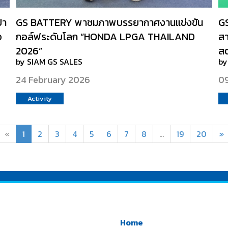
ปา
GS BATTERY พาชมภาพบรรยากาศงานแข่งขัน
GS
อ
กอล์ฟระดับโลก “HONDA LPGA THAILAND
สา
2026”
สต
by SIAM GS SALES
by
24 February 2026
09
Activity
«
1
2
3
4
5
6
7
8
...
19
20
»
Home