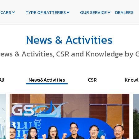
 CARS
TYPE OF BATTERIES
OUR SERVICE
DEALERS
News & Activities
News & Activities, CSR and Knowledge by 
All
News&Activities
CSR
Knowl