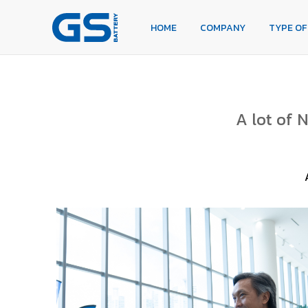
HOME
COMPANY
TYPE OF BATTERIES
HOME
COMPANY
TYPE OF
TYPE OF CARS
OUR SERVICE
DEALERS
NEWS
CAREER
CONTACT
E-BUSINESS
A lot of 