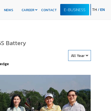
E-BUSINESS
/
NEWS
CAREER
CONTACT
TH
EN
GS Battery
All Year
edge