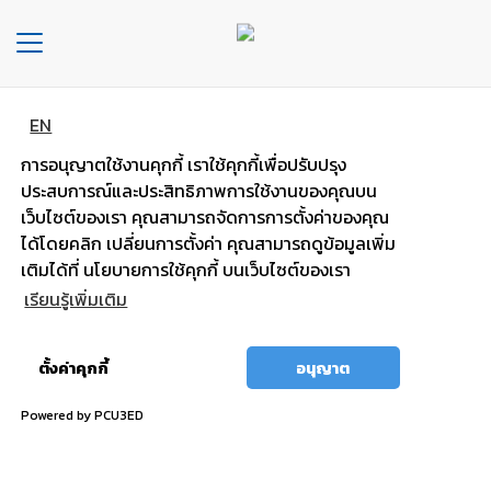
Toggle
navigation
EN
หน้า
แบตพลังอึด
หลัก
การอนุญาตใช้งานคุกกี้ เราใช้คุกกี้เพื่อปรับปรุง
รถยนต์นั่งส่วนบุคคล
ประสบการณ์และประสิทธิภาพการใช้งานของคุณบน
องค์กร
เว็บไซต์ของเรา คุณสามารถจัดการการตั้งค่าของคุณ
ได้โดยคลิก เปลี่ยนการตั้งค่า คุณสามารถดูข้อมูลเพิ่ม
ไฟแรง มั่นใจ กำลังไฟสตาร์ทสูง
ประเภท
เติมได้ที่ นโยบายการใช้คุกกี้ บนเว็บไซต์ของเรา
รถยนต์
เรียนรู้เพิ่มเติม
ประ
อนุญาต
เภท
ตั้งค่าคุกกี้
อนุญาต
ทั้งหมด
เเบต
เต
Powered by PCU3ED
อรี่