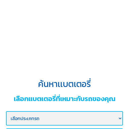
บริการ
ของ
เรา
ค้นหา
ร้าน
แบตเตอรี่
ข่าว
เเละ
กิจกรรม
ค้นหาเเบตเตอรี่
ร่วม
งาน
เลือกเเบตเตอรี่ที่เหมาะกับรถของคุณ
กับ
เรา
ติดต่อ
เรา