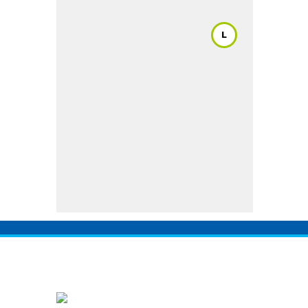
Innova (2.0) 2004-2015
/ Juke 2013-
2016
/ Lancer EX (1.8) 2011
/ Legacy
L
(2.5) 2012-2022
/ Levorg (1.6)
/ March
(1.2)
/ Mazda 3 (1.6 & 2.0) 2004-2011
/
Mazda 3 Skyactiv 2015-2019
/
Mirage Standard 2016-2022
/
Outback
/ Soul (1.6) 2015
/ Space
Wagon (2.4) 2004-2011
/ Teana (2.0
& 2.5) 2004-2017
/ Tucson (2.0) 2011
/ WRX STI (2.0) 2020-2022
/ WRX STI
(2.5)
/ X-Trail
/ XV 2017-2022