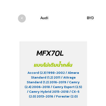
Audi
BYD
MFX70L
แบบไม่เติมน้ำกลั่น
Accord (2.3) 1998-2002
/ Almera
Standard (1.2) 2011
/ Attrage
Standard (1.2) 2016-2019
/ Camry
(2.4) 2006-2018
/ Camry Esport (2.5)
/ Camry Hybrid 2015-2018
/ CX-5
(2.0) 2013-2016
/ Forester (2.0)
2013-2022
/ Harrier (2.0 & 2.4)
2003-2013
/ Impreza (2.0 & 2.4)
/