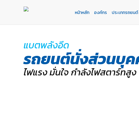
หน้าหลัก
องค์กร
ประเภทรถยนต์
หน้าหลัก
องค์กร
ประเภทรถยนต์
ประเภทเเบตเตอรี่
บริการของเรา
ค้นหาร้านแบตเตอรี่
ข่าวเเละกิจกรรม
ร่วมงานกับเรา
แบตพลังอึด
ติดต่อเรา
E-BUSINESS
รถยนต์นั่งส่วนบุ
ไฟแรง มั่นใจ กำลังไฟสตาร์ทสูง