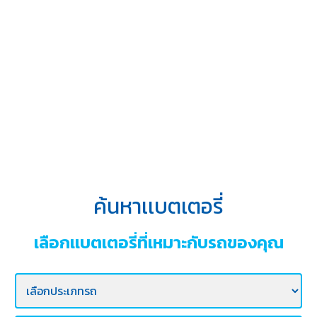
บริการ
ของ
เรา
ค้นหา
ร้าน
แบตเตอรี่
ข่าว
เเละ
กิจกรรม
ค้นหาเเบตเตอรี่
ร่วม
งาน
เลือกเเบตเตอรี่ที่เหมาะกับรถของคุณ
กับ
เรา
ติดต่อ
เรา