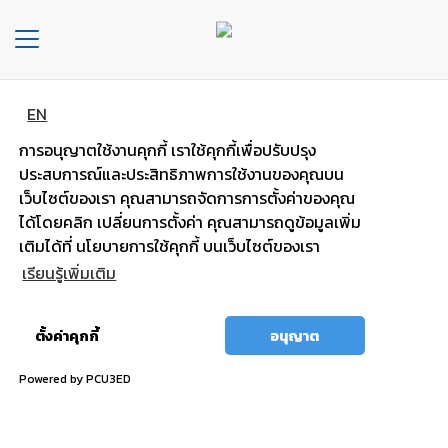
Toggle
navigation
EN
หน้า
แบตพลังอึด
หลัก
การอนุญาตใช้งานคุกกี้ เราใช้คุกกี้เพื่อปรับปรุง
รถกระบะ รถตู้
ประสบการณ์และประสิทธิภาพการใช้งานของคุณบน
องค์กร
เว็บไซต์ของเรา คุณสามารถจัดการการตั้งค่าของคุณ
ได้โดยคลิก เปลี่ยนการตั้งค่า คุณสามารถดูข้อมูลเพิ่ม
ไฟแรง มั่นใจ กำลังไฟสตาร์ทสูง
ประเภท
เติมได้ที่ นโยบายการใช้คุกกี้ บนเว็บไซต์ของเรา
รถยนต์
เรียนรู้เพิ่มเติม
ประ
อนุญาต
เภท
ตั้งค่าคุกกี้
อนุญาต
ทั้งหมด
เเบต
เต
Powered by PCU3ED
อรี่