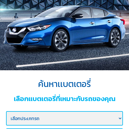
บริการ
ของ
เรา
ค้นหา
ร้าน
แบตเตอรี่
ข่าว
เเละ
กิจกรรม
ค้นหาเเบตเตอรี่
ร่วม
งาน
เลือกเเบตเตอรี่ที่เหมาะกับรถของคุณ
กับ
เรา
ติดต่อ
เรา