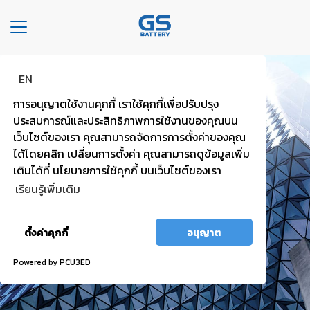
Toggle
navigation
EN
หน้า
แบตพลังอึด
หลัก
การอนุญาตใช้งานคุกกี้ เราใช้คุกกี้เพื่อปรับปรุง
รถยนต์นั่งส่วนบุคคล
ประสบการณ์และประสิทธิภาพการใช้งานของคุณบน
องค์กร
เว็บไซต์ของเรา คุณสามารถจัดการการตั้งค่าของคุณ
ได้โดยคลิก เปลี่ยนการตั้งค่า คุณสามารถดูข้อมูลเพิ่ม
ไฟแรง มั่นใจ กำลังไฟสตาร์ทสูง
ประเภท
เติมได้ที่ นโยบายการใช้คุกกี้ บนเว็บไซต์ของเรา
รถยนต์
เรียนรู้เพิ่มเติม
ประ
อนุญาต
เภท
ตั้งค่าคุกกี้
อนุญาต
ทั้งหมด
เเบต
เต
Powered by PCU3ED
อรี่