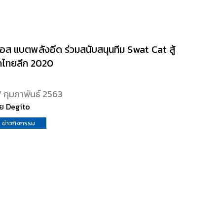
เอส แบตพลังอึด ร่วมสนับสนุนทีม Swat Cat สู้
กไทยลีก 2020
 กุมภาพันธ์ 2563
ย Degito
ข่าวกิจกรรม