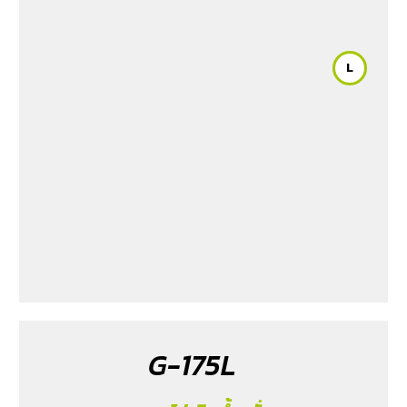
2015-2025
/ Revo Prerunner (2.8)
/ Revo Rocco (2.8)
2018-2025
/ Triton (2.4) 2023-2025
L
G-175L