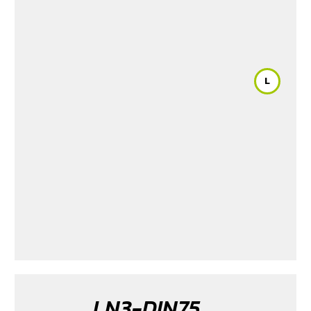
L
LN3-DIN75