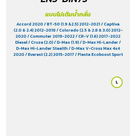
แบบไม่เติมน้ำกลั่น
Accord 2020
/ BT-50 (1.9 &2.5) 2012-2021
/ Captiva
(2.0 & 2.4) 2012-2018
/ Colorado (2.5 & 2.8 & 3.0) 2012-
2020
/ Commuter 2019-2022
/ CR-V (1.6) 2017-2022
Diesel
/ Cruze (2.0)
/ D-Max (1.9)
/ D-Max Hi-Lander
/
D-Max Hi-Lander Stealth
/ D-Max V-Cross Max 4x4
2020
/ Everest (2.2) 2015-2017
/ Fiesta Ecoboost Sport
(1.0) 2014-2016
/ Fortuner (2.4) 2WD 2016-2021
/
Freelander (2.5)
/ Hiace
/ HS (1.5) 2019-2023
/ Innova
Crystra 2016-2022
/ Majesty 2019-2022
/ Navara 2019
- 2020
/ Navara Double Cab
/ Navara Pro-2X 2021
/
L
Navara Pro-4X 2021
/ Ranger (2.2 & 2.5)
/ Revo (2.4)
/
Revo GR Sport (2.4)
/ Revo Prerunner (2.4)
/ Revo Rocco
(2.4)
/ Revo Z-Edition (2.4)
/ Terra 2018-2022
/
Territory (2.7)
/ X-Trail Hybrid (2.0)