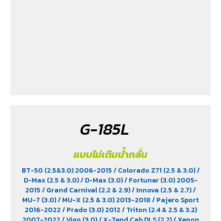
G-185L
แบบไม่เติมน้ำกลั่น
BT-50 (2.5&3.0) 2006-2015
/ Colorado Z71 (2.5 & 3.0)
/
D-Max (2.5 & 3.0)
/ D-Max (3.0)
/ Fortuner (3.0) 2005-
2015
/ Grand Carnival (2.2 & 2.9)
/ Innova (2.5 & 2.7)
/
MU-7 (3.0)
/ MU-X (2.5 & 3.0) 2013-2018
/ Pajero Sport
2016-2022
/ Prado (3.0) 2012
/ Triton (2.4 & 2.5 & 3.2)
2007-2022
/ Vigo (3.0)
/ X-Tend Cab DLS (2.2)
/ Xenon