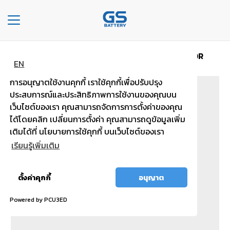
Toggle
navigation
หน้าหลัก
ประเภทรถ แบบไม่เติมน้ำกลั่น
MFX200R
หน้า
EN
หลัก
การอนุญาตใช้งานคุกกี้ เราใช้คุกกี้เพื่อปรับปรุง
ประสบการณ์และประสิทธิภาพการใช้งานของคุณบน
องค์กร
เว็บไซต์ของเรา คุณสามารถจัดการการตั้งค่าของคุณ
ได้โดยคลิก เปลี่ยนการตั้งค่า คุณสามารถดูข้อมูลเพิ่ม
ประเภท
เติมได้ที่ นโยบายการใช้คุกกี้ บนเว็บไซต์ของเรา
รถยนต์
เรียนรู้เพิ่มเติม
ประ
เภท
อนุญาต
ตั้งค่าคุกกี้
อนุญาต
เเบต
ทั้งหมด
เต
Powered by PCU3ED
อรี่