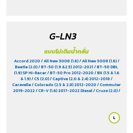
G-LN3
แบบไม่เติมน้ำกลั่น
Accord 2020
/ All New 3008 (1.6)
/ All New 5008 (1.6)
/
Beetle (2.0)
/ BT-50 (1.9 &2.5) 2012-2021
/ BT-50 DBL
(1.9) SP Hi-Racer
/ BT-50 Pro 2012-2020
/ BX (1.5 & 1.6
& 1.9)
/ C5 (2.0)
/ Captiva (2.0 & 2.4) 2012-2018
/
Caravelle
/ Colorado (2.5 & 2.8) 2012-2020
/ Commuter
2019-2022
/ CR-V (1.6) 2017-2022 Diesel
/ Cruze (2.0)
/
D-Max (1.9)
/ D-Max Hi-Lander
/ D-Max Hi-Lander
Stealth
/ D-Max V-Cross Max 4x4 2020
/ Everest (2.2)
2015-2017
/ Extender
/ Fortuner (2.4) 2WD 2016-2021
/
Freelander (2.5)
/ Golf (1.8 & 2.0)
/ Hiace
/ HS
/ Innova
L
Crystra 2016-2022
/ Majesty 2019-2022
/ MG GS
/ MG
V80
/ MG6
/ Navara Pro -4X 2022
/ Navara Pro-2X
2022
/ Passat (1.8 & 2.0)
/ Peugeot 207
/ Peugeot 307
/