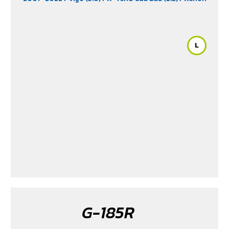
150 NX-Plore (2.2)
/ Xenon CNG (2.2)
L
G-185R