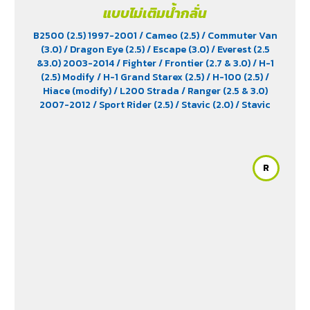
แบบไม่เติมน้ำกลั่น
B2500 (2.5) 1997-2001
/ Cameo (2.5)
/ Commuter Van
(3.0)
/ Dragon Eye (2.5)
/ Escape (3.0)
/ Everest (2.5
&3.0) 2003-2014
/ Fighter
/ Frontier (2.7 & 3.0)
/ H-1
(2.5) Modify
/ H-1 Grand Starex (2.5)
/ H-100 (2.5)
/
Hiace (modify)
/ L200 Strada
/ Ranger (2.5 & 3.0)
2007-2012
/ Sport Rider (2.5)
/ Stavic (2.0)
/ Stavic
Turismo (2.0)
/ TFR (2.5 & 2.8)
/ Tiger (2.5)
/ Trooper (2.5
& 3.0)
/ Urvan (modify)
/ Vega (3.0)
/ Xenon (2.2)
/
Xenon X-Tend Cab (2.2)
R