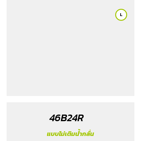
(1.2) 2012-2017
/ Sylphy (1.6 &1.8) 2012
/ Tiida (1.6&1.8)
2006
/ Vios (1.5) 2007-2013
/ Vitara (1.6 & 2.0)
/ XL7
L
(1.5) 2020-2024
/ Xpander Cross (1.5) 2010-2021
/
Xpander GT (1.5) 2010-2021
/ Yaris (1.5) 2006-2012
/
Yaris Ativ (1.2) 2017-2020
/ Yaris Hatchback (1.2) 2017-
2020
/ Yaris Standard (1.2) 2012-2019
46B24R
แบบไม่เติมน้ำกลั่น