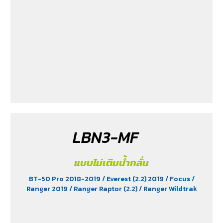
Peugeot 360
/ Peugeot 406
/ Peugeot 407
/ Peugeot
607
/ Ranger (2.2 & 2.5)
/ Revo (2.4)
/ Revo GR Sport (2.4)
/ Revo Prerunner (2.4)
/ Revo Rocco (2.4)
/ Revo Z-
Edition (2.4)
/ Scirocco (2.0)
/ Terra 2018-2022
/
Territory (2.7)
/ Trailblazer Phoenix (2.5)
/ Vento (1.8)
/
X-Trail Hybrid (2.0)
LBN3-MF
แบบไม่เติมน้ำกลั่น
BT-50 Pro 2018-2019
/ Everest (2.2) 2019
/ Focus
/
Ranger 2019
/ Ranger Raptor (2.2)
/ Ranger Wildtrak