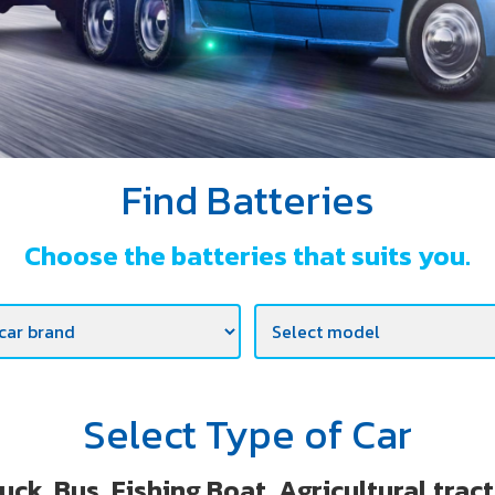
Find Batteries
Choose the batteries that suits you.
Select Type of Car
uck, Bus, Fishing Boat ,Agricultural trac