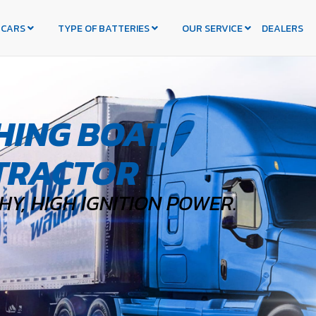
 CARS
TYPE OF BATTERIES
OUR SERVICE
DEALERS
HING BOAT,
TRACTOR
Y, HIGH IGNITION POWER.