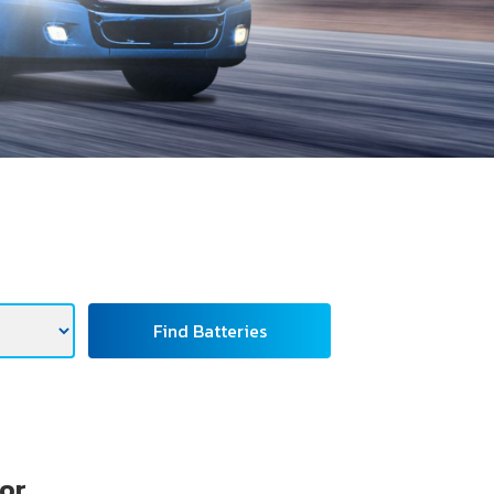
Find Batteries
tor