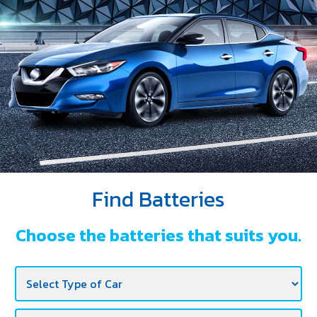
DEALERS
NEWS
CAREER
CONTACT
E-
BUSINESS
Find Batteries
Choose the batteries that suits you.