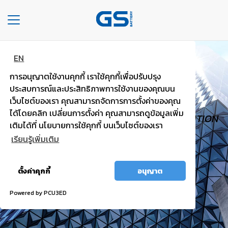
Toggle
navigation
EN
HOME
GS TOUGH
การอนุญาตใช้งานคุกกี้ เราใช้คุกกี้เพื่อปรับปรุง
COMPANY
PASSENGER
ประสบการณ์และประสิทธิภาพการใช้งานของคุณบน
เว็บไซต์ของเรา คุณสามารถจัดการการตั้งค่าของคุณ
TYPE
ได้โดยคลิก เปลี่ยนการตั้งค่า คุณสามารถดูข้อมูลเพิ่ม
HIGH VOLTAGE, TRUST WORTHY, HIGH IGNITION
OF
เติมได้ที่ นโยบายการใช้คุกกี้ บนเว็บไซต์ของเรา
BATTERIES
POWER.
เรียนรู้เพิ่มเติม
TYPE
อนุญาต
OF
ตั้งค่าคุกกี้
อนุญาต
ทั้งหมด
CARS
Powered by PCU3ED
OUR
SERVICE