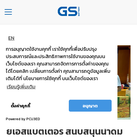
Toggle
navigation
หน้าหลัก
ข่าวหน้าเเรก
รายละเอียดข่าว
HOME
EN
การอนุญาตใช้งานคุกกี้ เราใช้คุกกี้เพื่อปรับปรุง
COMPANY
ประสบการณ์และประสิทธิภาพการใช้งานของคุณบน
เว็บไซต์ของเรา คุณสามารถจัดการการตั้งค่าของคุณ
TYPE
ได้โดยคลิก เปลี่ยนการตั้งค่า คุณสามารถดูข้อมูลเพิ่ม
OF
เติมได้ที่ นโยบายการใช้คุกกี้ บนเว็บไซต์ของเรา
BATTERIES
เรียนรู้เพิ่มเติม
TYPE
OF
อนุญาต
ตั้งค่าคุกกี้
อนุญาต
CARS
ทั้งหมด
Powered by PCU3ED
OUR
ยีเอสแบตเตอรี่ สนับสนุนน้ำดื่ม
SERVICE