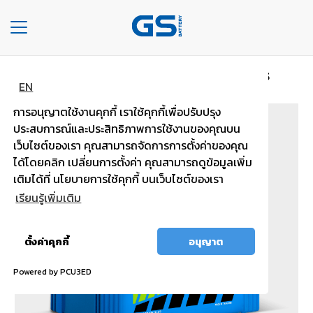
Toggle
navigation
Home
Car type รถกระบะ รถตู้
MFX180L PLUS
HOME
EN
การอนุญาตใช้งานคุกกี้ เราใช้คุกกี้เพื่อปรับปรุง
COMPANY
ประสบการณ์และประสิทธิภาพการใช้งานของคุณบน
เว็บไซต์ของเรา คุณสามารถจัดการการตั้งค่าของคุณ
TYPE
ได้โดยคลิก เปลี่ยนการตั้งค่า คุณสามารถดูข้อมูลเพิ่ม
OF
เติมได้ที่ นโยบายการใช้คุกกี้ บนเว็บไซต์ของเรา
BATTERIES
เรียนรู้เพิ่มเติม
TYPE
OF
อนุญาต
ตั้งค่าคุกกี้
อนุญาต
CARS
ทั้งหมด
Powered by PCU3ED
OUR
SERVICE