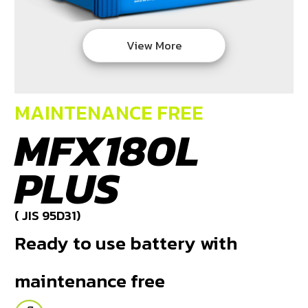
DEALERS
View More
NEWS
CAREER
MAINTENANCE FREE
CONTACT
MFX180L
E-
PLUS
BUSINESS
( JIS 95D31)
Ready to use battery with
maintenance free