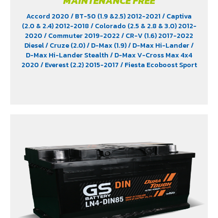
MAINTENANCE FREE
Accord 2020
/ BT-50 (1.9 &2.5) 2012-2021
/ Captiva
(2.0 & 2.4) 2012-2018
/ Colorado (2.5 & 2.8 & 3.0) 2012-
2020
/ Commuter 2019-2022
/ CR-V (1.6) 2017-2022
Diesel
/ Cruze (2.0)
/ D-Max (1.9)
/ D-Max Hi-Lander
/
D-Max Hi-Lander Stealth
/ D-Max V-Cross Max 4x4
2020
/ Everest (2.2) 2015-2017
/ Fiesta Ecoboost Sport
(1.0) 2014-2016
/ Fortuner (2.4) 2WD 2016-2021
/
Freelander (2.5)
/ Hiace
/ HS (1.5) 2019-2023
/ Innova
Crystra 2016-2022
/ Majesty 2019-2022
/ Navara 2019
- 2020
/ Navara Double Cab
/ Navara Pro-2X 2021
/
Navara Pro-4X 2021
/ Ranger (2.2 & 2.5)
/ Revo (2.4)
/
Revo GR Sport (2.4)
/ Revo Prerunner (2.4)
/ Revo Rocco
(2.4)
/ Revo Z-Edition (2.4)
/ Terra 2018-2022
/
Territory (2.7)
/ X-Trail Hybrid (2.0)