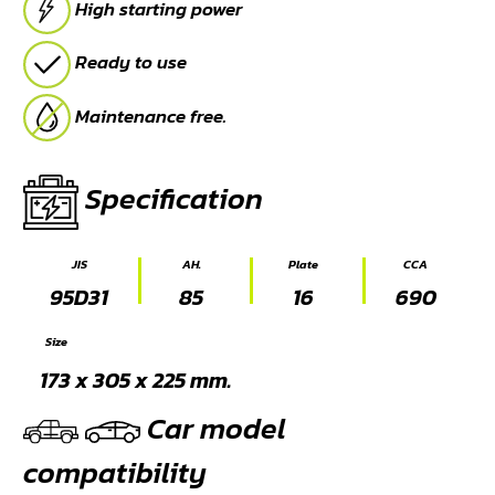
High starting power
Ready to use
Maintenance free.
Specification
JIS
AH.
Plate
CCA
95D31
85
16
690
Size
173 x 305 x 225 mm.
Car model
compatibility