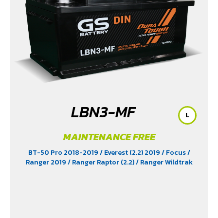
/ Revo Prerunner (2.4)
/ Revo Rocco (2.4)
/ Revo Z-
Edition (2.4)
/ Scirocco (2.0)
/ Terra 2018-2022
/
Territory (2.7)
/ Trailblazer Phoenix (2.5)
/ Vento (1.8)
/
X-Trail Hybrid (2.0)
LBN3-MF
L
MAINTENANCE FREE
BT-50 Pro 2018-2019
/ Everest (2.2) 2019
/ Focus
/
Ranger 2019
/ Ranger Raptor (2.2)
/ Ranger Wildtrak