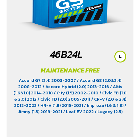
46B24L
L
MAINTENANCE FREE
Accord G7 (2.4) 2003-2007
/ Accord G8 (2.0&2.4)
2008-2012
/ Accord Hybrid (2.0) 2013-2016
/ Altis
(1.6&1.8) 2014-2018
/ City (1.5) 2002-2010
/ Civic FB (1.8
& 2.0) 2012
/ Civic FD (2.0) 2005-2011
/ CR-V (2.0 & 2.4)
2012-2022
/ HR-V (1.8) 2015-2021
/ Impreza (1.6 & 1.8)
/
Jimny (1.5) 2019-2021
/ Leaf EV 2022
/ Legacy (2.5)
2009-2013
/ Mazda 2 (1.5) 2009-2014
/ Outlander
PHEV (2.4) 2021-2024
/ Sienta (1.5) 2016-2019
/ Swift
(1.2) 2012-2017
/ Sylphy (1.6 &1.8) 2012
/ Tiida (1.6&1.8)
2006
/ Vios (1.5) 2007-2013
/ Vitara (1.6 & 2.0)
/ XL7