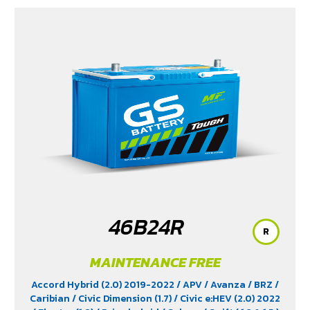
(1.5) 2020-2024
/ Xpander Cross (1.5) 2010-2021
/
Xpander GT (1.5) 2010-2021
/ Yaris (1.5) 2006-2012
/
Yaris Ativ (1.2) 2017-2020
/ Yaris Hatchback (1.2) 2017-
2020
/ Yaris Standard (1.2) 2012-2019
46B24R
R
MAINTENANCE FREE
Accord Hybrid (2.0) 2019-2022
/ APV
/ Avanza
/ BRZ
/
Caribian
/ Civic Dimension (1.7)
/ Civic e:HEV (2.0) 2022