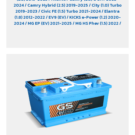
2024
/ Camry Hybrid (2.5) 2019-2025
/ City (1.0) Turbo
2019-2023
/ Civic FE (1.5) Turbo 2021-2024
/ Elantra
(1.8) 2012-2022
/ EV9 (EV)
/ KICKS e-Power (1.2) 2020-
2024
/ MG EP (EV) 2021-2025
/ MG HS Phev (1.5) 2022
/
MG ZS (1.5) 2017 -2023
/ MG ZS EV 2019-2023
/ MG3 (1.5)
2015-2023
/ MG3 Xross (1.5) 2015-2017
/ MG5
/ Serena
C28 (1.4) 2025
/ Sorento (EV)
/ Tiburon
/ Vellfire Hybrid
(2.5) 2015-2023