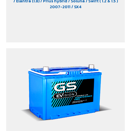
/ Elantra (1.8)
/ Prius hybrid
/ Soluna
/ Swift ( 1.2 & 1.5 )
2007-2011
/ SX4