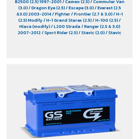
B2500 (2.5) 1997-2001
/ Cameo (2.5)
/ Commuter Van
(3.0)
/ Dragon Eye (2.5)
/ Escape (3.0)
/ Everest (2.5
&3.0) 2003-2014
/ Fighter
/ Frontier (2.7 & 3.0)
/ H-1
(2.5) Modify
/ H-1 Grand Starex (2.5)
/ H-100 (2.5)
/
Hiace (modify)
/ L200 Strada
/ Ranger (2.5 & 3.0)
2007-2012
/ Sport Rider (2.5)
/ Stavic (2.0)
/ Stavic
Turismo (2.0)
/ TFR (2.5 & 2.8)
/ Tiger (2.5)
/ Trooper (2.5
& 3.0)
/ Urvan (modify)
/ Vega (3.0)
/ Xenon (2.2)
/
Xenon X-Tend Cab (2.2)