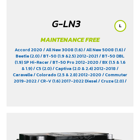
G-LN3
L
MAINTENANCE FREE
Accord 2020
/ All New 3008 (1.6)
/ All New 5008 (1.6)
/
Beetle (2.0)
/ BT-50 (1.9 &2.5) 2012-2021
/ BT-50 DBL
(1.9) SP Hi-Racer
/ BT-50 Pro 2012-2020
/ BX (1.5 & 1.6
& 1.9)
/ C5 (2.0)
/ Captiva (2.0 & 2.4) 2012-2018
/
Caravelle
/ Colorado (2.5 & 2.8) 2012-2020
/ Commuter
2019-2022
/ CR-V (1.6) 2017-2022 Diesel
/ Cruze (2.0)
/
D-Max (1.9)
/ D-Max Hi-Lander
/ D-Max Hi-Lander
Stealth
/ D-Max V-Cross Max 4x4 2020
/ Everest (2.2)
2015-2017
/ Extender
/ Fortuner (2.4) 2WD 2016-2021
/
Freelander (2.5)
/ Golf (1.8 & 2.0)
/ Hiace
/ HS
/ Innova
Crystra 2016-2022
/ Majesty 2019-2022
/ MG GS
/ MG
V80
/ MG6
/ Navara Pro -4X 2022
/ Navara Pro-2X
2022
/ Passat (1.8 & 2.0)
/ Peugeot 207
/ Peugeot 307
/
Peugeot 360
/ Peugeot 406
/ Peugeot 407
/ Peugeot
607
/ Ranger (2.2 & 2.5)
/ Revo (2.4)
/ Revo GR Sport (2.4)