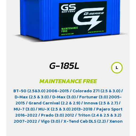
G-185L
L
MAINTENANCE FREE
BT-50 (2.5&3.0) 2006-2015
/ Colorado Z71 (2.5 & 3.0)
/
D-Max (2.5 & 3.0)
/ D-Max (3.0)
/ Fortuner (3.0) 2005-
2015
/ Grand Carnival (2.2 & 2.9)
/ Innova (2.5 & 2.7)
/
MU-7 (3.0)
/ MU-X (2.5 & 3.0) 2013-2018
/ Pajero Sport
2016-2022
/ Prado (3.0) 2012
/ Triton (2.4 & 2.5 & 3.2)
2007-2022
/ Vigo (3.0)
/ X-Tend Cab DLS (2.2)
/ Xenon
150 NX-Plore (2.2)
/ Xenon CNG (2.2)