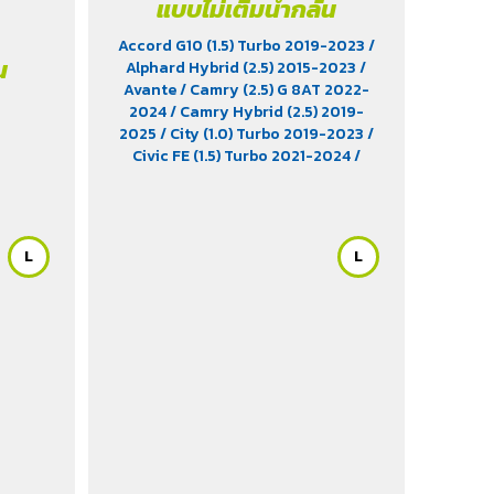
แบบไม่เติมน้ำกลั่น
Accord G10 (1.5) Turbo 2019-2023
/
น
Alphard Hybrid (2.5) 2015-2023
/
Avante
/ Camry (2.5) G 8AT 2022-
2024
/ Camry Hybrid (2.5) 2019-
2025
/ City (1.0) Turbo 2019-2023
/
Civic FE (1.5) Turbo 2021-2024
/
Elantra (1.8) 2012-2022
/ EV9 (EV)
/
KICKS e-Power (1.2) 2020-2024
/ MG
EP (EV) 2021-2025
/ MG HS Phev (1.5)
2022
/ MG ZS (1.5) 2017 -2023
/ MG ZS
L
L
EV 2019-2023
/ MG3 (1.5) 2015-2023
/ MG3 Xross (1.5) 2015-2017
/ MG5
/
Serena C28 (1.4) 2025
/ Sorento (EV)
/ Tiburon
/ Vellfire Hybrid (2.5) 2015-
2023