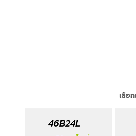
เลือ
46B24L