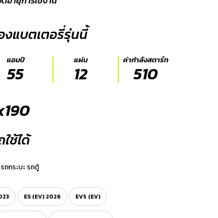
อดอายุการใช้งาน
งแบตเตอรี่รุ่นนี้
แอมป์
แผ่น
ค่ากำลังสตาร์ท
55
12
510
 x190
ใช้ได้
รถกระบะ รถตู้
023
ES (EV) 2026
EV5 (EV)