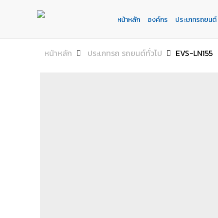
หน้าหลัก
องค์กร
ประเภทรถยนต์
หน้าหลัก
องค์กร
ประเภทรถยนต์
ประเภทเเบตเตอรี่
บริการของเรา
ค้นหาร้านแบตเตอรี่
ข่าวเเละกิจกรรม
หน้าหลัก
ประเภทรถ รถยนต์ทั่วไป
EVS-LN155
ร่วมงานกับเรา
ติดต่อเรา
E-BUSINESS