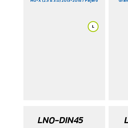
MU-X (2.5 & 3.0) 2013-2018
/ Pajero
Gran
Sport 2016-2022
/ Prado (3.0) 2012
/
Hia
Triton (2.4 & 2.5 & 3.2) 2007-2022
/
Ranger
Vigo (3.0)
/ X-Tend Cab DLS (2.2)
/
Ride
Xenon 150 NX-Plore (2.2)
/ Xenon
Turism
L
CNG (2.2)
(2.5)
(modi
LN0-DIN45