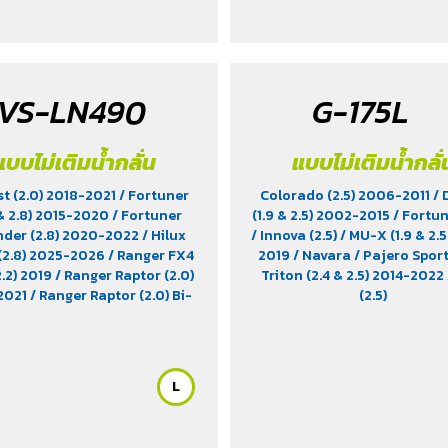
VS-LN490
G-175L
แบบไม่เติมน้ำกลั่น
แบบไม่เติมน้ำกลั่
st (2.0) 2018-2021
/ Fortuner
Colorado (2.5) 2006-2011
/
 & 2.8) 2015-2020
/ Fortuner
(1.9 & 2.5) 2002-2015
/ Fortun
nder (2.8) 2020-2022
/ Hilux
/ Innova (2.5)
/ MU-X (1.9 & 2.5
(2.8) 2025-2026
/ Ranger FX4
2019
/ Navara
/ Pajero Sport
.2) 2019
/ Ranger Raptor (2.0)
Triton (2.4 & 2.5) 2014-2022
2021
/ Ranger Raptor (2.0) Bi-
(2.5)
o 2023-2025
/ Ranger T6 (3.2)
-2022
/ Ranger XLT Hi-Rider
-2019
/ Revo (2.8) Diesel 2015-
/ Revo Prerunner (2.8)
/ Revo
L
 (2.8) 2018-2025
/ Triton (2.4)
2023-2025