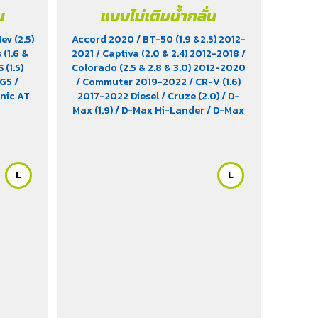
น
แบบไม่เติมน้ำกลั่น
v (2.5)
Accord 2020
/ BT-50 (1.9 &2.5) 2012-
 (1.6 &
2021
/ Captiva (2.0 & 2.4) 2012-2018
/
 (1.5)
Colorado (2.5 & 2.8 & 3.0) 2012-2020
MG5
/
/ Commuter 2019-2022
/ CR-V (1.6)
onic AT
2017-2022 Diesel
/ Cruze (2.0)
/ D-
Max (1.9)
/ D-Max Hi-Lander
/ D-Max
Hi-Lander Stealth
/ D-Max V-Cross
Max 4x4 2020
/ Everest (2.2) 2015-
2017
/ Fiesta Ecoboost Sport (1.0)
2014-2016
/ Fortuner (2.4) 2WD
L
L
2016-2021
/ Freelander (2.5)
/ Hiace
/ HS (1.5) 2019-2023
/ Innova Crystra
2016-2022
/ Majesty 2019-2022
/
Navara 2019 - 2020
/ Navara Double
Cab
/ Navara Pro-2X 2021
/ Navara
Pro-4X 2021
/ Ranger (2.2 & 2.5)
/
Revo (2.4)
/ Revo GR Sport (2.4)
/ Revo
Prerunner (2.4)
/ Revo Rocco (2.4)
/
Revo Z-Edition (2.4)
/ Terra 2018-
2022
/ Territory (2.7)
/ X-Trail