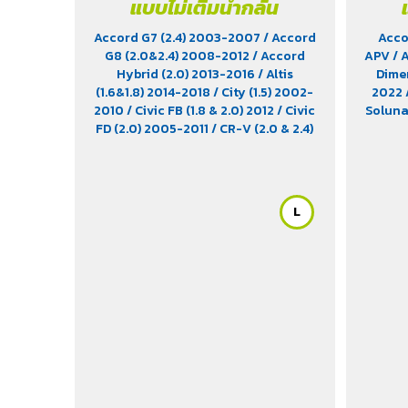
แบบไม่เติมน้ำกลั่น
Accord G7 (2.4) 2003-2007
/ Accord
Acco
G8 (2.0&2.4) 2008-2012
/ Accord
APV
/ 
Hybrid (2.0) 2013-2016
/ Altis
Dimen
(1.6&1.8) 2014-2018
/ City (1.5) 2002-
2022
2010
/ Civic FB (1.8 & 2.0) 2012
/ Civic
Solun
FD (2.0) 2005-2011
/ CR-V (2.0 & 2.4)
2012-2022
/ HR-V (1.8) 2015-2021
/
Impreza (1.6 & 1.8)
/ Jimny (1.5) 2019-
2021
/ Leaf EV 2022
/ Legacy (2.5)
2009-2013
/ Mazda 2 (1.5) 2009-
L
2014
/ Outlander PHEV (2.4) 2021-
2024
/ Sienta (1.5) 2016-2019
/ Swift
(1.2) 2012-2017
/ Sylphy (1.6 &1.8)
2012
/ Tiida (1.6&1.8) 2006
/ Vios (1.5)
2007-2013
/ Vitara (1.6 & 2.0)
/ XL7
(1.5) 2020-2024
/ Xpander Cross (1.5)
2010-2021
/ Xpander GT (1.5) 2010-
2021
/ Yaris (1.5) 2006-2012
/ Yaris
Ativ (1.2) 2017-2020
/ Yaris
Hatchback (1.2) 2017-2020
/ Yaris
Standard (1.2) 2012-2019