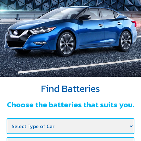
DEALERS
NEWS
CAREER
CONTACT
E-
BUSINESS
Find Batteries
Choose the batteries that suits you.