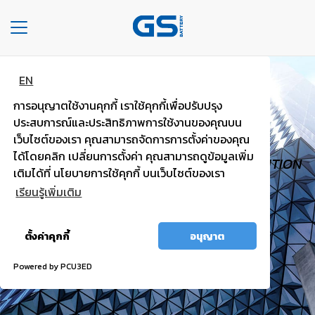
Toggle
navigation
EN
HOME
GS TOUGH
การอนุญาตใช้งานคุกกี้ เราใช้คุกกี้เพื่อปรับปรุง
COMPANY
PASSENGER
ประสบการณ์และประสิทธิภาพการใช้งานของคุณบน
เว็บไซต์ของเรา คุณสามารถจัดการการตั้งค่าของคุณ
TYPE
ได้โดยคลิก เปลี่ยนการตั้งค่า คุณสามารถดูข้อมูลเพิ่ม
HIGH VOLTAGE, TRUST WORTHY, HIGH IGNITION
OF
เติมได้ที่ นโยบายการใช้คุกกี้ บนเว็บไซต์ของเรา
BATTERIES
POWER.
เรียนรู้เพิ่มเติม
TYPE
อนุญาต
OF
ตั้งค่าคุกกี้
อนุญาต
ทั้งหมด
CARS
Powered by PCU3ED
OUR
SERVICE