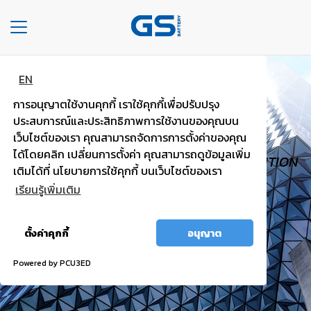
Toggle
navigation
EN
HOME
GS TOUGH
การอนุญาตใช้งานคุกกี้ เราใช้คุกกี้เพื่อปรับปรุง
COMPANY
PASSENGER
ประสบการณ์และประสิทธิภาพการใช้งานของคุณบน
เว็บไซต์ของเรา คุณสามารถจัดการการตั้งค่าของคุณ
TYPE
ได้โดยคลิก เปลี่ยนการตั้งค่า คุณสามารถดูข้อมูลเพิ่ม
HIGH VOLTAGE, TRUST WORTHY, HIGH IGNITION
OF
เติมได้ที่ นโยบายการใช้คุกกี้ บนเว็บไซต์ของเรา
BATTERIES
POWER.
เรียนรู้เพิ่มเติม
TYPE
อนุญาต
OF
ตั้งค่าคุกกี้
อนุญาต
ทั้งหมด
CARS
Powered by PCU3ED
OUR
SERVICE