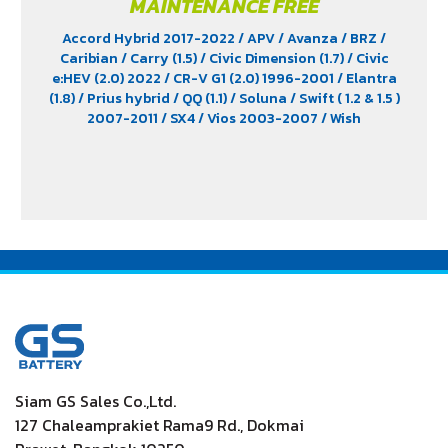
MAINTENANCE FREE
Accord Hybrid 2017-2022
/ APV
/ Avanza
/ BRZ
/
Caribian
/ Carry (1.5)
/ Civic Dimension (1.7)
/ Civic
e:HEV (2.0) 2022
/ CR-V G1 (2.0) 1996-2001
/ Elantra
(1.8)
/ Prius hybrid
/ QQ (1.1)
/ Soluna
/ Swift ( 1.2 & 1.5 )
2007-2011
/ SX4
/ Vios 2003-2007
/ Wish
Siam GS Sales Co.,Ltd.
127 Chaleamprakiet Rama9 Rd., Dokmai