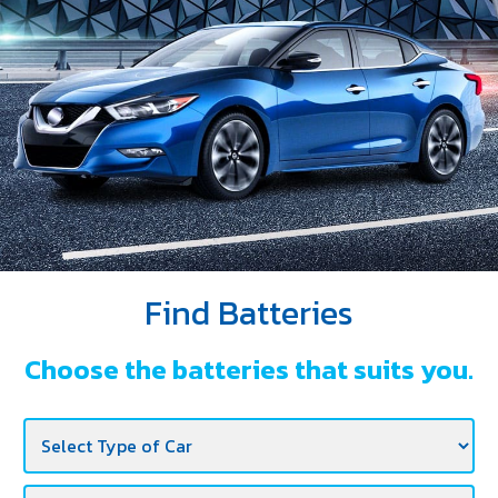
DEALERS
NEWS
CAREER
CONTACT
E-
BUSINESS
Find Batteries
Choose the batteries that suits you.