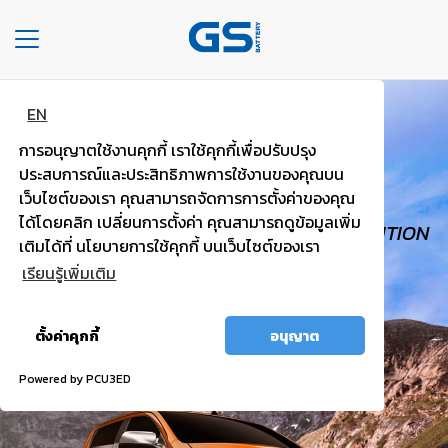
Toggle
navigation
EN
HOME
GS TOUGH
การอนุญาตใช้งานคุกกี้ เราใช้คุกกี้เพื่อปรับปรุง
COMPANY
PICK UP, VAN
ประสบการณ์และประสิทธิภาพการใช้งานของคุณบน
เว็บไซต์ของเรา คุณสามารถจัดการการตั้งค่าของคุณ
TYPE
ได้โดยคลิก เปลี่ยนการตั้งค่า คุณสามารถดูข้อมูลเพิ่ม
HIGH VOLTAGE, TRUST WORTHY, HIGH IGNITION
OF
เติมได้ที่ นโยบายการใช้คุกกี้ บนเว็บไซต์ของเรา
BATTERIES
POWER.
เรียนรู้เพิ่มเติม
TYPE
อนุญาต
OF
ตั้งค่าคุกกี้
อนุญาต
ทั้งหมด
CARS
Powered by PCU3ED
OUR
SERVICE