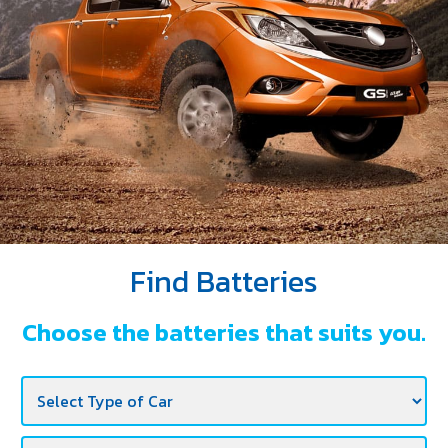
DEALERS
NEWS
CAREER
CONTACT
E-
BUSINESS
Find Batteries
Choose the batteries that suits you.