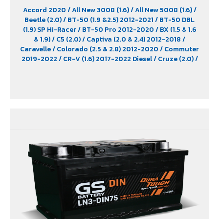
Accord 2020
/ All New 3008 (1.6)
/ All New 5008 (1.6)
/
Beetle (2.0)
/ BT-50 (1.9 &2.5) 2012-2021
/ BT-50 DBL
(1.9) SP Hi-Racer
/ BT-50 Pro 2012-2020
/ BX (1.5 & 1.6
& 1.9)
/ C5 (2.0)
/ Captiva (2.0 & 2.4) 2012-2018
/
Caravelle
/ Colorado (2.5 & 2.8) 2012-2020
/ Commuter
2019-2022
/ CR-V (1.6) 2017-2022 Diesel
/ Cruze (2.0)
/
D-Max (1.9)
/ D-Max Hi-Lander
/ D-Max Hi-Lander
Stealth
/ D-Max V-Cross Max 4x4 2020
/ Everest (2.2)
2015-2017
/ Extender
/ Fortuner (2.4) 2WD 2016-2021
/
Freelander (2.5)
/ Golf (1.8 & 2.0)
/ Hiace
/ HS
/ Innova
Crystra 2016-2022
/ Majesty 2019-2022
/ MG GS
/ MG
V80
/ MG6
/ Navara Pro -4X 2022
/ Navara Pro-2X
2022
/ Passat (1.8 & 2.0)
/ Peugeot 207
/ Peugeot 307
/
Peugeot 360
/ Peugeot 406
/ Peugeot 407
/ Peugeot
607
/ Ranger (2.2 & 2.5)
/ Revo (2.4)
/ Revo GR Sport (2.4)
/ Revo Prerunner (2.4)
/ Revo Rocco (2.4)
/ Revo Z-
Edition (2.4)
/ Scirocco (2.0)
/ Terra 2018-2022
/
Territory (2.7)
/ Trailblazer Phoenix (2.5)
/ Vento (1.8)
/
X-Trail Hybrid (2.0)