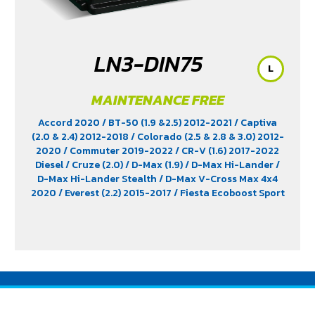
LN3-DIN75
L
MAINTENANCE FREE
Accord 2020
/ BT-50 (1.9 &2.5) 2012-2021
/ Captiva
(2.0 & 2.4) 2012-2018
/ Colorado (2.5 & 2.8 & 3.0) 2012-
2020
/ Commuter 2019-2022
/ CR-V (1.6) 2017-2022
Diesel
/ Cruze (2.0)
/ D-Max (1.9)
/ D-Max Hi-Lander
/
D-Max Hi-Lander Stealth
/ D-Max V-Cross Max 4x4
2020
/ Everest (2.2) 2015-2017
/ Fiesta Ecoboost Sport
(1.0) 2014-2016
/ Fortuner (2.4) 2WD 2016-2021
/
Freelander (2.5)
/ Hiace
/ HS (1.5) 2019-2023
/ Innova
Crystra 2016-2022
/ Majesty 2019-2022
/ Navara 2019
- 2020
/ Navara Double Cab
/ Navara Pro-2X 2021
/
Navara Pro-4X 2021
/ Ranger (2.2 & 2.5)
/ Revo (2.4)
/
Revo GR Sport (2.4)
/ Revo Prerunner (2.4)
/ Revo Rocco
(2.4)
/ Revo Z-Edition (2.4)
/ Terra 2018-2022
/
Territory (2.7)
/ X-Trail Hybrid (2.0)