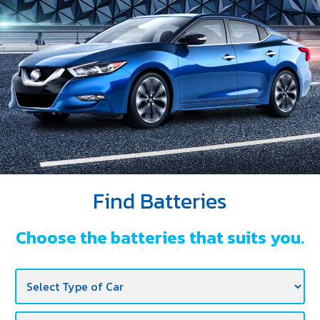
DEALERS
NEWS
CAREER
CONTACT
E-
BUSINESS
Find Batteries
Choose the batteries that suits you.