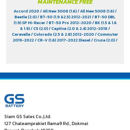
MAINTENANCE FREE
Accord 2020
/ All New 3008 (1.6)
/ All New 5008 (1.6)
/
Beetle (2.0)
/ BT-50 (1.9 &2.5) 2012-2021
/ BT-50 DBL
(1.9) SP Hi-Racer
/ BT-50 Pro 2012-2020
/ BX (1.5 & 1.6
& 1.9)
/ C5 (2.0)
/ Captiva (2.0 & 2.4) 2012-2018
/
Caravelle
/ Colorado (2.5 & 2.8) 2012-2020
/ Commuter
2019-2022
/ CR-V (1.6) 2017-2022 Diesel
/ Cruze (2.0)
/
D-Max (1.9)
/ D-Max Hi-Lander
/ D-Max Hi-Lander
Stealth
/ D-Max V-Cross Max 4x4 2020
/ Everest (2.2)
2015-2017
/ Extender
/ Fortuner (2.4) 2WD 2016-2021
/
Freelander (2.5)
/ Golf (1.8 & 2.0)
/ Hiace
/ HS
/ Innova
Crystra 2016-2022
/ Majesty 2019-2022
/ MG GS
/ MG
V80
/ MG6
/ Navara Pro -4X 2022
/ Navara Pro-2X
2022
/ Passat (1.8 & 2.0)
/ Peugeot 207
/ Peugeot 307
/
Peugeot 360
/ Peugeot 406
/ Peugeot 407
/ Peugeot
607
/ Ranger (2.2 & 2.5)
/ Revo (2.4)
/ Revo GR Sport (2.4)
/ Revo Prerunner (2.4)
/ Revo Rocco (2.4)
/ Revo Z-
Edition (2.4)
/ Scirocco (2.0)
/ Terra 2018-2022
/
Territory (2.7)
/ Trailblazer Phoenix (2.5)
/ Vento (1.8)
/
X-Trail Hybrid (2.0)
Siam GS Sales Co.,Ltd.
127 Chaleamprakiet Rama9 Rd., Dokmai