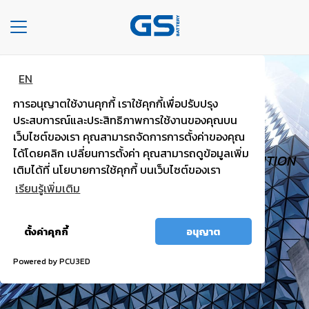
Toggle
navigation
EN
HOME
GS TOUGH
การอนุญาตใช้งานคุกกี้ เราใช้คุกกี้เพื่อปรับปรุง
COMPANY
PASSENGER
ประสบการณ์และประสิทธิภาพการใช้งานของคุณบน
เว็บไซต์ของเรา คุณสามารถจัดการการตั้งค่าของคุณ
TYPE
ได้โดยคลิก เปลี่ยนการตั้งค่า คุณสามารถดูข้อมูลเพิ่ม
HIGH VOLTAGE, TRUST WORTHY, HIGH IGNITION
OF
เติมได้ที่ นโยบายการใช้คุกกี้ บนเว็บไซต์ของเรา
BATTERIES
POWER.
เรียนรู้เพิ่มเติม
TYPE
อนุญาต
OF
ตั้งค่าคุกกี้
อนุญาต
ทั้งหมด
CARS
Powered by PCU3ED
OUR
SERVICE