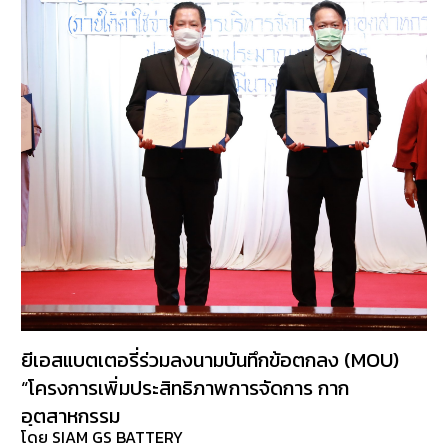
บริการ
ของ
เรา
ค้นหา
ร้าน
แบตเตอรี่
ข่าว
เเละ
กิจกรรม
ร่วม
งาน
กับ
ยีเอสแบตเตอรี่ร่วมลงนามบันทึกข้อตกลง (MOU)
เรา
“โครงการเพิ่มประสิทธิภาพการจัดการ กาก
อุตสาหกรรม
ติดต่อ
โดย SIAM GS BATTERY
เรา