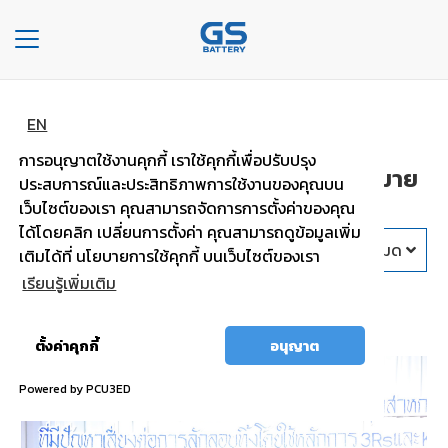
Toggle
navigation
หน้า
ข่าวและกิจกรรม
EN
หลัก
การอนุญาตใช้งานคุกกี้ เราใช้คุกกี้เพื่อปรับปรุง
ข่าวและกิจกรรม CSR ความรู้ดีๆมากมาย
ประสบการณ์และประสิทธิภาพการใช้งานของคุณบน
องค์กร
สไตล์ยีเอส แบตเตอรี่
เว็บไซต์ของเรา คุณสามารถจัดการการตั้งค่าของคุณ
ได้โดยคลิก เปลี่ยนการตั้งค่า คุณสามารถดูข้อมูลเพิ่ม
ประเภท
ปีทั้งหมด
เติมได้ที่ นโยบายการใช้คุกกี้ บนเว็บไซต์ของเรา
รถยนต์
เรียนรู้เพิ่มเติม
CSR
ประ
เภท
อนุญาต
ตั้งค่าคุกกี้
อนุญาต
เเบต
ทั้งหมด
เต
Powered by PCU3ED
อรี่