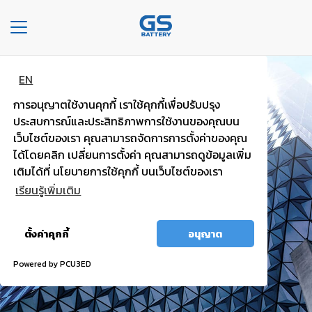
Toggle
navigation
EN
หน้า
แบตพลังอึด
หลัก
การอนุญาตใช้งานคุกกี้ เราใช้คุกกี้เพื่อปรับปรุง
รถยนต์นั่งส่วนบุคคล
ประสบการณ์และประสิทธิภาพการใช้งานของคุณบน
องค์กร
เว็บไซต์ของเรา คุณสามารถจัดการการตั้งค่าของคุณ
ได้โดยคลิก เปลี่ยนการตั้งค่า คุณสามารถดูข้อมูลเพิ่ม
ไฟแรง มั่นใจ กำลังไฟสตาร์ทสูง
ประเภท
เติมได้ที่ นโยบายการใช้คุกกี้ บนเว็บไซต์ของเรา
รถยนต์
เรียนรู้เพิ่มเติม
ประ
อนุญาต
เภท
ตั้งค่าคุกกี้
อนุญาต
ทั้งหมด
เเบต
เต
Powered by PCU3ED
อรี่