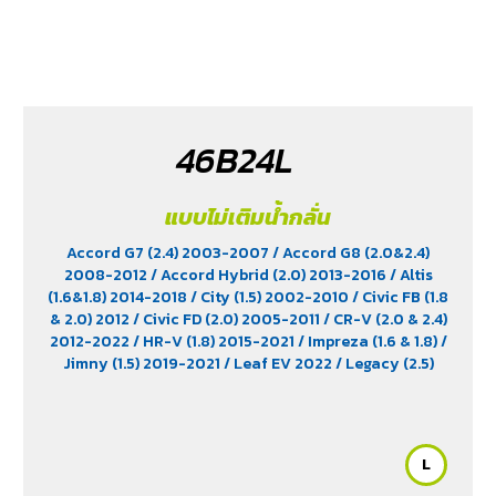
46B24L
แบบไม่เติมน้ำกลั่น
Accord G7 (2.4) 2003-2007
/ Accord G8 (2.0&2.4)
2008-2012
/ Accord Hybrid (2.0) 2013-2016
/ Altis
(1.6&1.8) 2014-2018
/ City (1.5) 2002-2010
/ Civic FB (1.8
& 2.0) 2012
/ Civic FD (2.0) 2005-2011
/ CR-V (2.0 & 2.4)
2012-2022
/ HR-V (1.8) 2015-2021
/ Impreza (1.6 & 1.8)
/
Jimny (1.5) 2019-2021
/ Leaf EV 2022
/ Legacy (2.5)
2009-2013
/ Mazda 2 (1.5) 2009-2014
/ Outlander
PHEV (2.4) 2021-2024
/ Sienta (1.5) 2016-2019
/ Swift
(1.2) 2012-2017
/ Sylphy (1.6 &1.8) 2012
/ Tiida (1.6&1.8)
2006
/ Vios (1.5) 2007-2013
/ Vitara (1.6 & 2.0)
/ XL7
L
(1.5) 2020-2024
/ Xpander Cross (1.5) 2010-2021
/