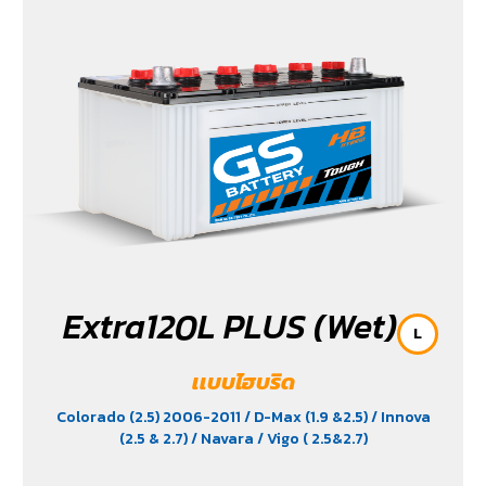
Extra120L PLUS (Wet)
L
เเบบไฮบริด
Colorado (2.5) 2006-2011
/ D-Max (1.9 &2.5)
/ Innova
(2.5 & 2.7)
/ Navara
/ Vigo ( 2.5&2.7)