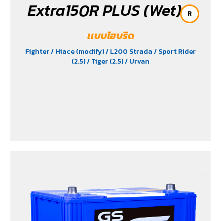
Extra150R PLUS (Wet)
R
เเบบไฮบริด
Fighter
/ Hiace (modify)
/ L200 Strada
/ Sport Rider
(2.5)
/ Tiger (2.5)
/ Urvan