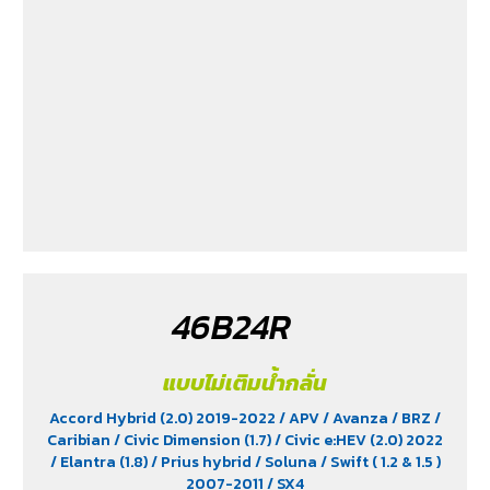
Xpander GT (1.5) 2010-2021
/ Yaris (1.5) 2006-2012
/
Yaris Ativ (1.2) 2017-2020
/ Yaris Hatchback (1.2) 2017-
2020
/ Yaris Standard (1.2) 2012-2019
46B24R
แบบไม่เติมน้ำกลั่น
Accord Hybrid (2.0) 2019-2022
/ APV
/ Avanza
/ BRZ
/
Caribian
/ Civic Dimension (1.7)
/ Civic e:HEV (2.0) 2022
/ Elantra (1.8)
/ Prius hybrid
/ Soluna
/ Swift ( 1.2 & 1.5 )
2007-2011
/ SX4