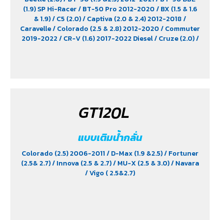
(1.9) SP Hi-Racer
/ BT-50 Pro 2012-2020
/ BX (1.5 & 1.6
& 1.9)
/ C5 (2.0)
/ Captiva (2.0 & 2.4) 2012-2018
/
Caravelle
/ Colorado (2.5 & 2.8) 2012-2020
/ Commuter
2019-2022
/ CR-V (1.6) 2017-2022 Diesel
/ Cruze (2.0)
/
D-Max (1.9)
/ D-Max Hi-Lander
/ D-Max Hi-Lander
Stealth
/ D-Max V-Cross Max 4x4 2020
/ Everest (2.2)
2015-2017
/ Extender
/ Fortuner (2.4) 2WD 2016-2021
/
Freelander (2.5)
/ Golf (1.8 & 2.0)
/ Hiace
/ HS
/ Innova
Crystra 2016-2022
/ Majesty 2019-2022
/ MG GS
/ MG
V80
/ MG6
/ Navara Pro -4X 2022
/ Navara Pro-2X
GT120L
2022
/ Passat (1.8 & 2.0)
/ Peugeot 207
/ Peugeot 307
/
Peugeot 360
/ Peugeot 406
/ Peugeot 407
/ Peugeot
607
/ Ranger (2.2 & 2.5)
/ Revo (2.4)
/ Revo GR Sport (2.4)
แบบเติมน้ำกลั่น
/ Revo Prerunner (2.4)
/ Revo Rocco (2.4)
/ Revo Z-
Edition (2.4)
/ Scirocco (2.0)
/ Terra 2018-2022
/
Colorado (2.5) 2006-2011
/ D-Max (1.9 &2.5)
/ Fortuner
Territory (2.7)
/ Trailblazer Phoenix (2.5)
/ Vento (1.8)
/
(2.5& 2.7)
/ Innova (2.5 & 2.7)
/ MU-X (2.5 & 3.0)
/ Navara
X-Trail Hybrid (2.0)
/ Vigo ( 2.5&2.7)