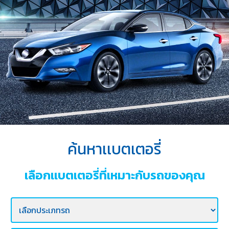
บริการ
ของ
เรา
ค้นหา
ร้าน
แบตเตอรี่
ข่าว
เเละ
กิจกรรม
ค้นหาเเบตเตอรี่
ร่วม
งาน
เลือกเเบตเตอรี่ที่เหมาะกับรถของคุณ
กับ
เรา
ติดต่อ
เรา