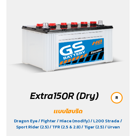
Extra150R (Dry)
R
เเบบไฮบริด
Dragon Eye
/ Fighter
/ Hiace (modify)
/ L200 Strada
/
Sport Rider (2.5)
/ TFR (2.5 & 2.8)
/ Tiger (2.5)
/ Urvan