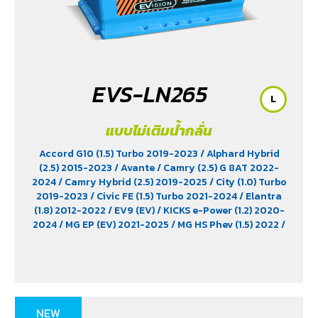
EVS-LN265
L
แบบไม่เติมน้ำกลั่น
Accord G10 (1.5) Turbo 2019-2023
/ Alphard Hybrid
(2.5) 2015-2023
/ Avante
/ Camry (2.5) G 8AT 2022-
2024
/ Camry Hybrid (2.5) 2019-2025
/ City (1.0) Turbo
2019-2023
/ Civic FE (1.5) Turbo 2021-2024
/ Elantra
(1.8) 2012-2022
/ EV9 (EV)
/ KICKS e-Power (1.2) 2020-
2024
/ MG EP (EV) 2021-2025
/ MG HS Phev (1.5) 2022
/
MG ZS (1.5) 2017 -2023
/ MG ZS EV 2019-2023
/ MG3 (1.5)
2015-2023
/ MG3 Xross (1.5) 2015-2017
/ MG5
/ Serena
C28 (1.4) 2025
/ Sorento (EV)
/ Tiburon
/ Vellfire Hybrid
(2.5) 2015-2023
NEW