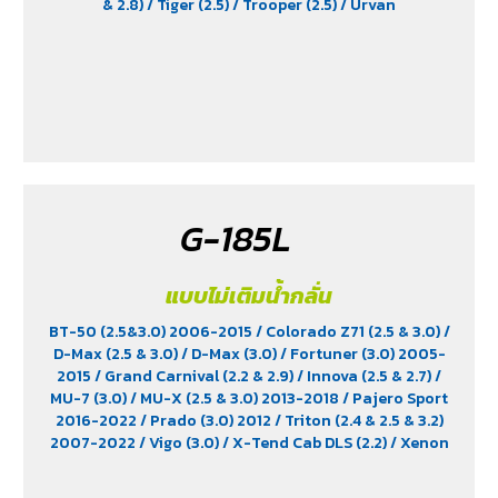
& 2.8)
/ Tiger (2.5)
/ Trooper (2.5)
/ Urvan
G-185L
แบบไม่เติมน้ำกลั่น
BT-50 (2.5&3.0) 2006-2015
/ Colorado Z71 (2.5 & 3.0)
/
D-Max (2.5 & 3.0)
/ D-Max (3.0)
/ Fortuner (3.0) 2005-
2015
/ Grand Carnival (2.2 & 2.9)
/ Innova (2.5 & 2.7)
/
MU-7 (3.0)
/ MU-X (2.5 & 3.0) 2013-2018
/ Pajero Sport
2016-2022
/ Prado (3.0) 2012
/ Triton (2.4 & 2.5 & 3.2)
2007-2022
/ Vigo (3.0)
/ X-Tend Cab DLS (2.2)
/ Xenon
150 NX-Plore (2.2)
/ Xenon CNG (2.2)