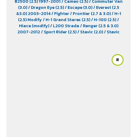
B2500 (2.5) 1997-2001
/ Cameo (2.5)
/ Commuter Van
(3.0)
/ Dragon Eye (2.5)
/ Escape (3.0)
/ Everest (2.5
&3.0) 2003-2014
/ Fighter
/ Frontier (2.7 & 3.0)
/ H-1
(2.5) Modify
/ H-1 Grand Starex (2.5)
/ H-100 (2.5)
/
Hiace (modify)
/ L200 Strada
/ Ranger (2.5 & 3.0)
2007-2012
/ Sport Rider (2.5)
/ Stavic (2.0)
/ Stavic
Turismo (2.0)
/ TFR (2.5 & 2.8)
/ Tiger (2.5)
/ Trooper (2.5
& 3.0)
/ Urvan (modify)
/ Vega (3.0)
/ Xenon (2.2)
/
Xenon X-Tend Cab (2.2)
R