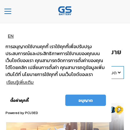
Toggle
navigation
หน้า
ข่าวและกิจกรรม
EN
หลัก
การอนุญาตใช้งานคุกกี้ เราใช้คุกกี้เพื่อปรับปรุง
ข่าวและกิจกรรม CSR ความรู้ดีๆมากมาย
ประสบการณ์และประสิทธิภาพการใช้งานของคุณบน
องค์กร
สไตล์ยีเอส แบตเตอรี่
เว็บไซต์ของเรา คุณสามารถจัดการการตั้งค่าของคุณ
ได้โดยคลิก เปลี่ยนการตั้งค่า คุณสามารถดูข้อมูลเพิ่ม
ประเภท
ปีทั้งหมด
เติมได้ที่ นโยบายการใช้คุกกี้ บนเว็บไซต์ของเรา
รถยนต์
เรียนรู้เพิ่มเติม
ความรู้
ประ
เภท
อนุญาต
ตั้งค่าคุกกี้
อนุญาต
เเบต
ทั้งหมด
เต
Powered by PCU3ED
อรี่