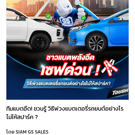
บริการ
ของ
เรา
ค้นหา
ร้าน
แบตเตอรี่
ข่าว
เเละ
กิจกรรม
ร่วม
งาน
กับ
ทีมแบตอึด! ชวนรู้ วิธีพ่วงแบตเตอรี่รถยนต์อย่างไร
เรา
ไม่ให้สปาร์ค ?
ติดต่อ
โดย SIAM GS SALES
เรา