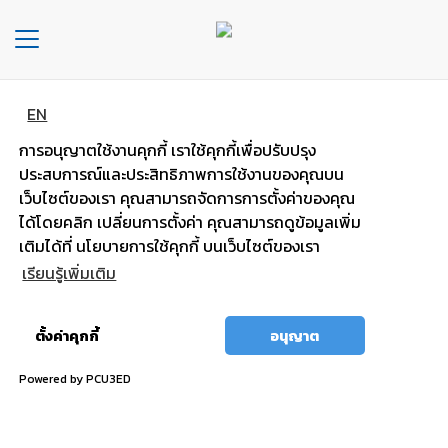
Toggle
navigation
EN
หน้า
แบตพลังอึด
หลัก
การอนุญาตใช้งานคุกกี้ เราใช้คุกกี้เพื่อปรับปรุง
รถกระบะ รถตู้
ประสบการณ์และประสิทธิภาพการใช้งานของคุณบน
องค์กร
เว็บไซต์ของเรา คุณสามารถจัดการการตั้งค่าของคุณ
ได้โดยคลิก เปลี่ยนการตั้งค่า คุณสามารถดูข้อมูลเพิ่ม
ไฟแรง มั่นใจ กำลังไฟสตาร์ทสูง
ประเภท
เติมได้ที่ นโยบายการใช้คุกกี้ บนเว็บไซต์ของเรา
รถยนต์
เรียนรู้เพิ่มเติม
ประ
อนุญาต
เภท
ตั้งค่าคุกกี้
อนุญาต
ทั้งหมด
เเบต
เต
Powered by PCU3ED
อรี่