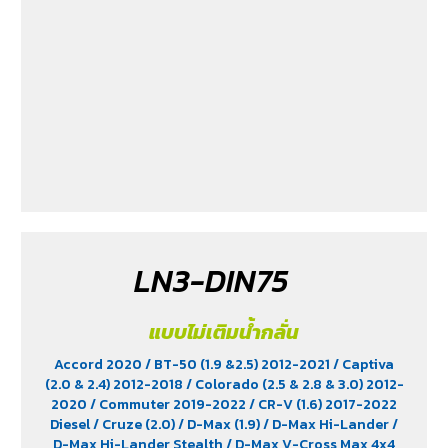
2022
/ Passat (1.8 & 2.0)
/ Peugeot 207
/ Peugeot 307
/
Peugeot 360
/ Peugeot 406
/ Peugeot 407
/ Peugeot
607
/ Ranger (2.2 & 2.5)
/ Revo (2.4)
/ Revo GR Sport (2.4)
/ Revo Prerunner (2.4)
/ Revo Rocco (2.4)
/ Revo Z-
Edition (2.4)
/ Scirocco (2.0)
/ Terra 2018-2022
/
Territory (2.7)
/ Trailblazer Phoenix (2.5)
/ Vento (1.8)
/
X-Trail Hybrid (2.0)
LN3-DIN75
แบบไม่เติมน้ำกลั่น
Accord 2020
/ BT-50 (1.9 &2.5) 2012-2021
/ Captiva
(2.0 & 2.4) 2012-2018
/ Colorado (2.5 & 2.8 & 3.0) 2012-
2020
/ Commuter 2019-2022
/ CR-V (1.6) 2017-2022
Diesel
/ Cruze (2.0)
/ D-Max (1.9)
/ D-Max Hi-Lander
/
D-Max Hi-Lander Stealth
/ D-Max V-Cross Max 4x4