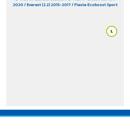
2020
/ Everest (2.2) 2015-2017
/ Fiesta Ecoboost Sport
(1.0) 2014-2016
/ Fortuner (2.4) 2WD 2016-2021
/
Freelander (2.5)
/ Hiace
/ HS (1.5) 2019-2023
/ Innova
Crystra 2016-2022
/ Majesty 2019-2022
/ Navara 2019
- 2020
/ Navara Double Cab
/ Navara Pro-2X 2021
/
L
Navara Pro-4X 2021
/ Ranger (2.2 & 2.5)
/ Revo (2.4)
/
Revo GR Sport (2.4)
/ Revo Prerunner (2.4)
/ Revo Rocco
(2.4)
/ Revo Z-Edition (2.4)
/ Terra 2018-2022
/
Territory (2.7)
/ X-Trail Hybrid (2.0)