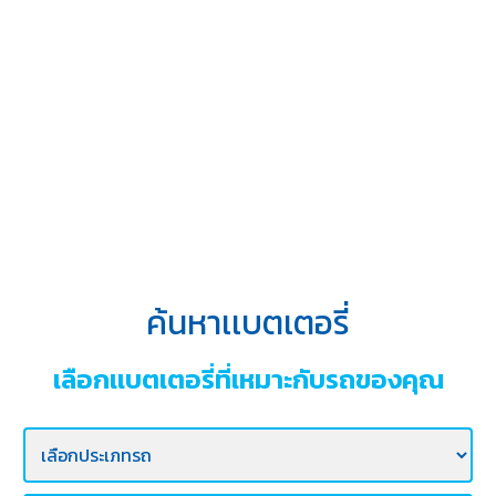
บริการ
ของ
เรา
ค้นหา
ร้าน
แบตเตอรี่
ข่าว
เเละ
กิจกรรม
ค้นหาเเบตเตอรี่
ร่วม
งาน
เลือกเเบตเตอรี่ที่เหมาะกับรถของคุณ
กับ
เรา
ติดต่อ
เรา