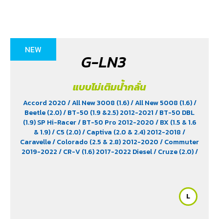
NEW
G-LN3
แบบไม่เติมน้ำกลั่น
Accord 2020
/ All New 3008 (1.6)
/ All New 5008 (1.6)
/
Beetle (2.0)
/ BT-50 (1.9 &2.5) 2012-2021
/ BT-50 DBL
(1.9) SP Hi-Racer
/ BT-50 Pro 2012-2020
/ BX (1.5 & 1.6
& 1.9)
/ C5 (2.0)
/ Captiva (2.0 & 2.4) 2012-2018
/
Caravelle
/ Colorado (2.5 & 2.8) 2012-2020
/ Commuter
2019-2022
/ CR-V (1.6) 2017-2022 Diesel
/ Cruze (2.0)
/
D-Max (1.9)
/ D-Max Hi-Lander
/ D-Max Hi-Lander
Stealth
/ D-Max V-Cross Max 4x4 2020
/ Everest (2.2)
2015-2017
/ Extender
/ Fortuner (2.4) 2WD 2016-2021
/
Freelander (2.5)
/ Golf (1.8 & 2.0)
/ Hiace
/ HS
/ Innova
L
Crystra 2016-2022
/ Majesty 2019-2022
/ MG GS
/ MG
V80
/ MG6
/ Navara Pro -4X 2022
/ Navara Pro-2X