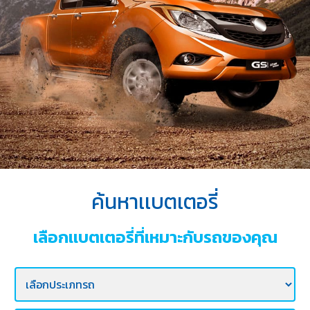
บริการ
ของ
เรา
ค้นหา
ร้าน
แบตเตอรี่
ข่าว
เเละ
กิจกรรม
ค้นหาเเบตเตอรี่
ร่วม
งาน
เลือกเเบตเตอรี่ที่เหมาะกับรถของคุณ
กับ
เรา
ติดต่อ
เรา