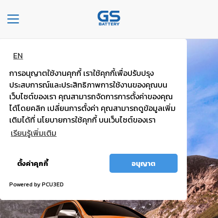
Toggle
navigation
EN
หน้า
แบตพลังอึด
หลัก
การอนุญาตใช้งานคุกกี้ เราใช้คุกกี้เพื่อปรับปรุง
รถกระบะ รถตู้
ประสบการณ์และประสิทธิภาพการใช้งานของคุณบน
องค์กร
เว็บไซต์ของเรา คุณสามารถจัดการการตั้งค่าของคุณ
ได้โดยคลิก เปลี่ยนการตั้งค่า คุณสามารถดูข้อมูลเพิ่ม
ไฟแรง มั่นใจ กำลังไฟสตาร์ทสูง
ประเภท
เติมได้ที่ นโยบายการใช้คุกกี้ บนเว็บไซต์ของเรา
รถยนต์
เรียนรู้เพิ่มเติม
ประ
อนุญาต
เภท
ตั้งค่าคุกกี้
อนุญาต
ทั้งหมด
เเบต
เต
Powered by PCU3ED
อรี่