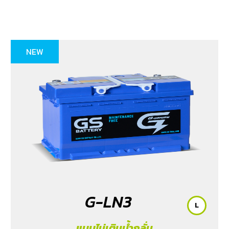
NEW
G-LN3
L
แบบไม่เติมน้ำกลั่น