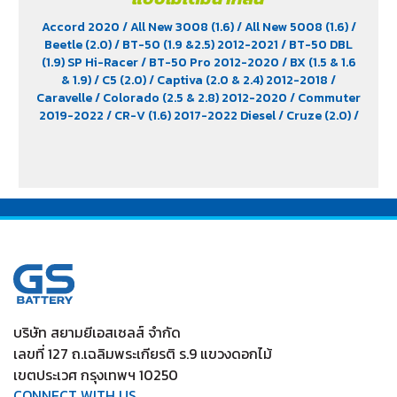
Accord 2020
/ All New 3008 (1.6)
/ All New 5008 (1.6)
/
Beetle (2.0)
/ BT-50 (1.9 &2.5) 2012-2021
/ BT-50 DBL
(1.9) SP Hi-Racer
/ BT-50 Pro 2012-2020
/ BX (1.5 & 1.6
& 1.9)
/ C5 (2.0)
/ Captiva (2.0 & 2.4) 2012-2018
/
Caravelle
/ Colorado (2.5 & 2.8) 2012-2020
/ Commuter
2019-2022
/ CR-V (1.6) 2017-2022 Diesel
/ Cruze (2.0)
/
D-Max (1.9)
/ D-Max Hi-Lander
/ D-Max Hi-Lander
Stealth
/ D-Max V-Cross Max 4x4 2020
/ Everest (2.2)
2015-2017
/ Extender
/ Fortuner (2.4) 2WD 2016-2021
/
Freelander (2.5)
/ Golf (1.8 & 2.0)
/ Hiace
/ HS
/ Innova
Crystra 2016-2022
/ Majesty 2019-2022
/ MG GS
/ MG
V80
/ MG6
/ Navara Pro -4X 2022
/ Navara Pro-2X
2022
/ Passat (1.8 & 2.0)
/ Peugeot 207
/ Peugeot 307
/
Peugeot 360
/ Peugeot 406
/ Peugeot 407
/ Peugeot
607
/ Ranger (2.2 & 2.5)
/ Revo (2.4)
/ Revo GR Sport (2.4)
/ Revo Prerunner (2.4)
/ Revo Rocco (2.4)
/ Revo Z-
Edition (2.4)
/ Scirocco (2.0)
/ Terra 2018-2022
/
Territory (2.7)
/ Trailblazer Phoenix (2.5)
/ Vento (1.8)
/
บริษัท สยามยีเอสเซลส์ จำกัด
X-Trail Hybrid (2.0)
เลขที่ 127 ถ.เฉลิมพระเกียรติ ร.9 แขวงดอกไม้
เขตประเวศ กรุงเทพฯ 10250
CONNECT WITH US