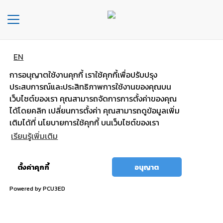
Toggle
navigation
EN
หน้า
แบตพลังอึด
หลัก
การอนุญาตใช้งานคุกกี้ เราใช้คุกกี้เพื่อปรับปรุง
รถยนต์นั่งส่วนบุคคล
ประสบการณ์และประสิทธิภาพการใช้งานของคุณบน
องค์กร
เว็บไซต์ของเรา คุณสามารถจัดการการตั้งค่าของคุณ
ได้โดยคลิก เปลี่ยนการตั้งค่า คุณสามารถดูข้อมูลเพิ่ม
ไฟแรง มั่นใจ กำลังไฟสตาร์ทสูง
ประเภท
เติมได้ที่ นโยบายการใช้คุกกี้ บนเว็บไซต์ของเรา
รถยนต์
เรียนรู้เพิ่มเติม
ประ
อนุญาต
เภท
ตั้งค่าคุกกี้
อนุญาต
ทั้งหมด
เเบต
เต
Powered by PCU3ED
อรี่