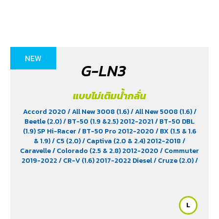
NEW
G-LN3
แบบไม่เติมน้ำกลั่น
Accord 2020
/ All New 3008 (1.6)
/ All New 5008 (1.6)
/
Beetle (2.0)
/ BT-50 (1.9 &2.5) 2012-2021
/ BT-50 DBL
(1.9) SP Hi-Racer
/ BT-50 Pro 2012-2020
/ BX (1.5 & 1.6
& 1.9)
/ C5 (2.0)
/ Captiva (2.0 & 2.4) 2012-2018
/
Caravelle
/ Colorado (2.5 & 2.8) 2012-2020
/ Commuter
2019-2022
/ CR-V (1.6) 2017-2022 Diesel
/ Cruze (2.0)
/
D-Max (1.9)
/ D-Max Hi-Lander
/ D-Max Hi-Lander
Stealth
/ D-Max V-Cross Max 4x4 2020
/ Everest (2.2)
2015-2017
/ Extender
/ Fortuner (2.4) 2WD 2016-2021
/
Freelander (2.5)
/ Golf (1.8 & 2.0)
/ Hiace
/ HS
/ Innova
L
Crystra 2016-2022
/ Majesty 2019-2022
/ MG GS
/ MG