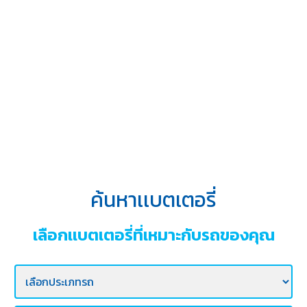
บริการ
ของ
เรา
ค้นหา
ร้าน
แบตเตอรี่
ข่าว
เเละ
กิจกรรม
ค้นหาเเบตเตอรี่
ร่วม
งาน
เลือกเเบตเตอรี่ที่เหมาะกับรถของคุณ
กับ
เรา
ติดต่อ
เรา