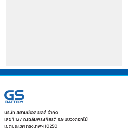
V80
/ MG6
/ Navara Pro -4X 2022
/ Navara Pro-2X
2022
/ Passat (1.8 & 2.0)
/ Peugeot 207
/ Peugeot 307
/
Peugeot 360
/ Peugeot 406
/ Peugeot 407
/ Peugeot
607
/ Ranger (2.2 & 2.5)
/ Revo (2.4)
/ Revo GR Sport (2.4)
/ Revo Prerunner (2.4)
/ Revo Rocco (2.4)
/ Revo Z-
Edition (2.4)
/ Scirocco (2.0)
/ Terra 2018-2022
/
Territory (2.7)
/ Trailblazer Phoenix (2.5)
/ Vento (1.8)
/
X-Trail Hybrid (2.0)
บริษัท สยามยีเอสเซลส์ จำกัด
เลขที่ 127 ถ.เฉลิมพระเกียรติ ร.9 แขวงดอกไม้
เขตประเวศ กรุงเทพฯ 10250