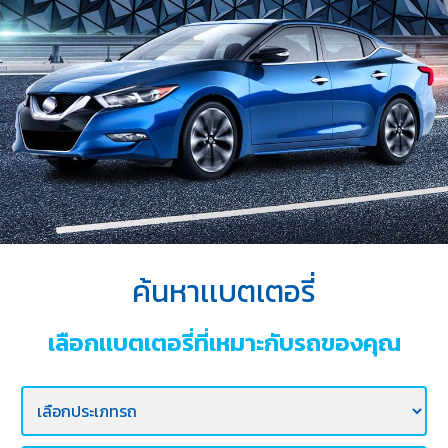
บริการ
ของ
เรา
ค้นหา
ร้าน
แบตเตอรี่
ข่าว
เเละ
กิจกรรม
ค้นหาเเบตเตอรี่
ร่วม
งาน
เลือกเเบตเตอรี่ที่เหมาะกับรถของคุณ
กับ
เรา
ติดต่อ
เรา