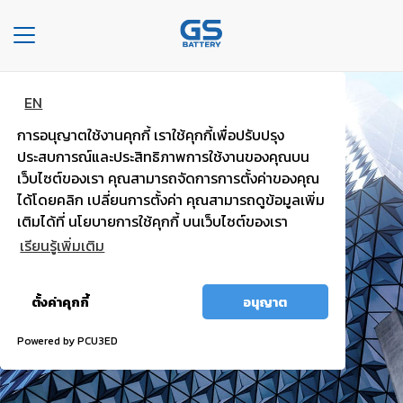
Toggle
navigation
EN
หน้า
แบตพลังอึด
หลัก
การอนุญาตใช้งานคุกกี้ เราใช้คุกกี้เพื่อปรับปรุง
รถยนต์นั่งส่วนบุคคล
ประสบการณ์และประสิทธิภาพการใช้งานของคุณบน
องค์กร
เว็บไซต์ของเรา คุณสามารถจัดการการตั้งค่าของคุณ
ได้โดยคลิก เปลี่ยนการตั้งค่า คุณสามารถดูข้อมูลเพิ่ม
ไฟแรง มั่นใจ กำลังไฟสตาร์ทสูง
ประเภท
เติมได้ที่ นโยบายการใช้คุกกี้ บนเว็บไซต์ของเรา
รถยนต์
เรียนรู้เพิ่มเติม
ประ
อนุญาต
เภท
ตั้งค่าคุกกี้
อนุญาต
ทั้งหมด
เเบต
เต
Powered by PCU3ED
อรี่