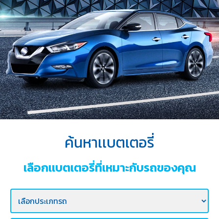
บริการ
ของ
เรา
ค้นหา
ร้าน
แบตเตอรี่
ข่าว
เเละ
กิจกรรม
ค้นหาเเบตเตอรี่
ร่วม
งาน
เลือกเเบตเตอรี่ที่เหมาะกับรถของคุณ
กับ
เรา
ติดต่อ
เรา