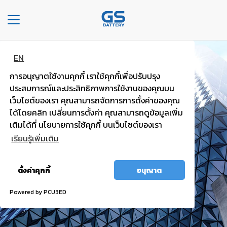
Toggle
navigation
EN
หน้า
แบตพลังอึด
หลัก
การอนุญาตใช้งานคุกกี้ เราใช้คุกกี้เพื่อปรับปรุง
รถยนต์นั่งส่วนบุคคล
ประสบการณ์และประสิทธิภาพการใช้งานของคุณบน
องค์กร
เว็บไซต์ของเรา คุณสามารถจัดการการตั้งค่าของคุณ
ได้โดยคลิก เปลี่ยนการตั้งค่า คุณสามารถดูข้อมูลเพิ่ม
ไฟแรง มั่นใจ กำลังไฟสตาร์ทสูง
ประเภท
เติมได้ที่ นโยบายการใช้คุกกี้ บนเว็บไซต์ของเรา
รถยนต์
เรียนรู้เพิ่มเติม
ประ
อนุญาต
เภท
ตั้งค่าคุกกี้
อนุญาต
ทั้งหมด
เเบต
เต
Powered by PCU3ED
อรี่