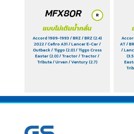
MFX80R
R
แบบไม่เติมน้ำกลั่น
Accord 1989-1993
/ BRZ
/ BRZ (2.4)
Accor
2022
/ Cefiro A31
/ Lancer E-Car
/
AT
/ B
Outback
/ Tiggo (2.0)
/ Tiggo Cross
/ Lan
Eastar (2.0)
/ Tractor
/ Tractor
/
(3.5
Tribute
/ Urvan
/ Ventury (2.7)
East
Tri