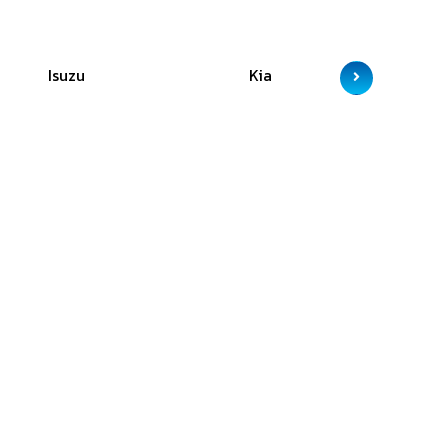
Isuzu
Kia
M