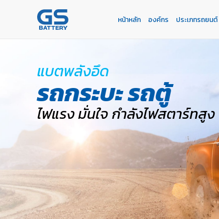
หน้าหลัก
องค์กร
ประเภทรถยนต์
หน้าหลัก
องค์กร
ประเภทรถยนต์
ประเภทเเบตเตอรี่
บริการของเรา
ค้นหาร้านแบตเตอรี่
ข่าวเเละกิจกรรม
ร่วมงานกับเรา
แบตพลังอึด
ติดต่อเรา
E-BUSINESS
รถกระบะ รถตู้
ไฟแรง มั่นใจ กำลังไฟสตาร์ทสูง