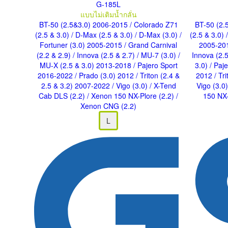
G-185L
แบบไม่เติมน้ำกลั่น
BT-50 (2.5&3.0) 2006-2015
/ Colorado Z71
BT-50 (2.
(2.5 & 3.0)
/ D-Max (2.5 & 3.0)
/ D-Max (3.0)
/
(2.5 & 3.0)
Fortuner (3.0) 2005-2015
/ Grand Carnival
2005-20
(2.2 & 2.9)
/ Innova (2.5 & 2.7)
/ MU-7 (3.0)
/
Innova (2.
MU-X (2.5 & 3.0) 2013-2018
/ Pajero Sport
3.0)
/ Paj
2016-2022
/ Prado (3.0) 2012
/ Triton (2.4 &
2012
/ Tr
2.5 & 3.2) 2007-2022
/ Vigo (3.0)
/ X-Tend
Vigo (3.0
Cab DLS (2.2)
/ Xenon 150 NX-Plore (2.2)
/
150 NX-
Xenon CNG (2.2)
L