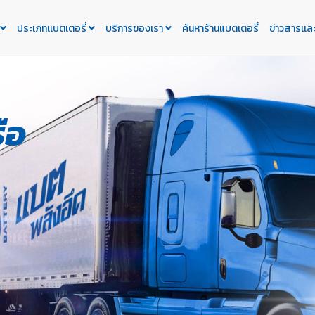
ประเภทเเบตเตอรี่
บริการของเรา
ค้นหาร้านแบตเตอรี่
ข่าวสารเเล
ือ