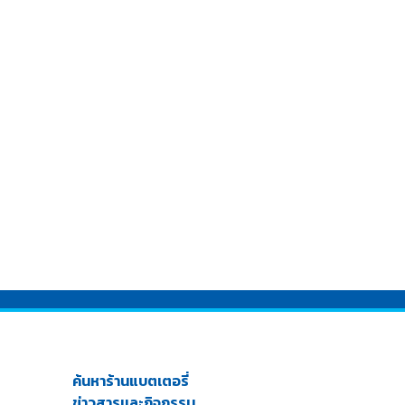
ค้นหาร้านแบตเตอรี่
ข่าวสารเเละกิจกรรม