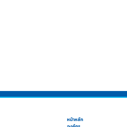
หน้าหลัก
องค์กร