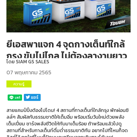
บริการ
ของ
เรา
ค้นหา
ร้าน
ยีเอสพาแจก 4 จุดกางเต็นท์ใกล้
แบตเตอรี่
กรุง ขับไม่ไกล ไม่ต้องลางานยาว
ข่าว
โดย
SIAM GS SALES
เเละ
07 พฤษภาคม 2565
กิจกรรม
ความรู้
ร่วม
เเชร์
งาน
กับ
สายแคมป์ปิ้งต้องไปโดน! 4 สถานที่กางเต็นท์ใกล้กรุง พักผ่อนชิ
เรา
ลล์ๆ สัมผัสกับธรรมชาติให้เต็มอิ่ม พร้อมเริ่มวันใหม่ด้วยพลัง
เต็มเปี่ยม ชาร์จพลังชีวิตให้กับมาเต็มร้อย ถ้าพร้อมแล้วไปดู
ติดต่อ
สถานที่สำหรับกางเต็นท์ดื่มด่ำธรรมชาติกัน อยากไปที่ไหนก็จด
เรา
ลิสต์ไว้ ถูกใจที่ไหนก็ปักหมุดเตรียมออกเดินทางได้เลย!