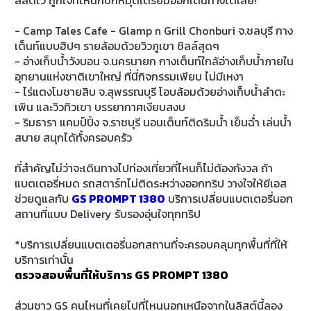
E-
- Camp Tales Cafe - Glamp n Grill Chonburi จ.ชลบุรี กาง
เต็นท์แบบฮิปๆ รายล้อมด้วยวิวภูเขา ชิลล์สุดๆ
BUSINESS
- อ่างเก็บน้ำวังบอน จ.นครนายก กางเต็นท์ใกล้อ่างเก็บน้ำภายใน
อุทยานแห่งชาติเขาใหญ่ ที่นี่กิจกรรมเพียบ ไม่มีเหงา
- ไร่แตงโมชายสิบ จ.สุพรรณบุรี โอบล้อมด้วยอ่างเก็บน้ำลำตะ
เพิน และวิวทิวเขา บรรยากาศเงียบสงบ
-
ริมธารา แคมป์ปิ้ง จ.ราชบุรี นอนเต็นท์ติดริมน้ำ เย็นฉ่ำ เล่นน้ำ
สบาย สนุกได้ทั้งครอบครัว
ที่สำคัญไม่ว่าจะเดินทางไปท่องเที่ยวที่ไหนก็ไม่ต้องกังวล ถ้า
แบตเตอรี่หมด รถสตาร์ทไม่ติดระหว่างออกทริป วางใจให้ยีเอส
ช่วยดูแลกับ
GS PROMPT 1380
บริการเปลี่ยนแบตเตอรี่นอก
สถานที่แบบ Delivery รับรองอุ่นใจทุกทริป
*บริการเปลี่ยนแบตเตอรี่นอกสถานที่จะครอบคลุมทุกพื้นที่ที่ให้
บริการเท่านั้น
ตรวจสอบพื้นที่ให้บริการ GS PROMPT 1380
ส่วนชาว GS คนไหนที่เคยไปที่ไหนนอกเหนือจากในลิสต์นี้ลอง