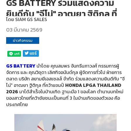
GS BATTERY ร่วมแสดงความ
บริการ
ของ
ยินดีกับ "จีโน่" อาฒยา ฐิติกุล ที่
เรา
โดย
SIAM GS SALES
คว้าแชมป์ HONDA LPGA
03 มีนาคม 2569
ค้นหา
THAILAND 2026
ร้าน
ข่าวกิจกรรม
แบตเตอรี่
เเชร์
ข่าว
เเละ
GS BATTERY
นำโดย คุณสมพร จันกรีนภาวงศ์ กรรมการผู้
จัดการ และ คุณวิชุดา เลิศกิจอนันต์กุล ผู้จัดการทั่วไป ฝ่ายการ
กิจกรรม
ตลาด บริษัท สยามยีเอสเซลส์ จำกัด ร่วมแสดงความยินดีกับ "จี
โน่" อาฒยา ฐิติกุล ที่คว้าแชมป์
HONDA LPGA THAILAND
ร่วม
2026
มาได้สำเร็จในบ้านเกิด ฐานะมือ 1 ของโลก ตำนานบทใหม่
งาน
ของสาวไทยที่คว้าชัยชนะเป็นคนที่ 3 ในบ้านเกิดของตัวเอง คือ
กับ
ประเทศไทย
เรา
ติดต่อ
เรา