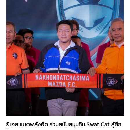
ยีเอส แบตพลังอึด ร่วมสนับสนุนทีม Swat Cat สู้ศึก