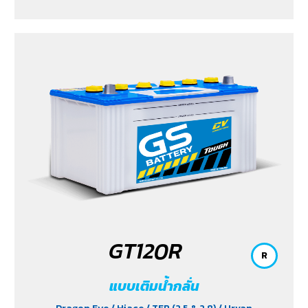
GT120R
R
แบบเติมน้ำกลั่น