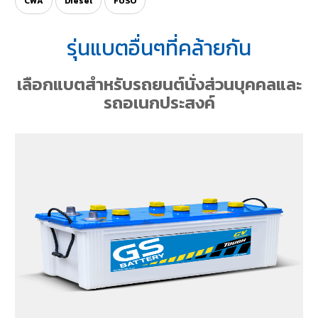
CWA
Diesel
FUSO
รุ่นแบตอื่นๆที่คล้ายกัน
เลือกแบตสำหรับรถยนต์นั่งส่วนบุคคลและ
รถอเนกประสงค์