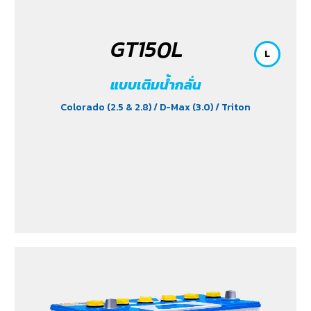
GT150L
L
แบบเติมน้ำกลั่น
Colorado (2.5 & 2.8)
/ D-Max (3.0)
/ Triton