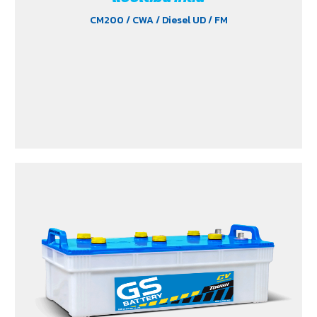
CM200
/ CWA
/ Diesel UD
/ FM