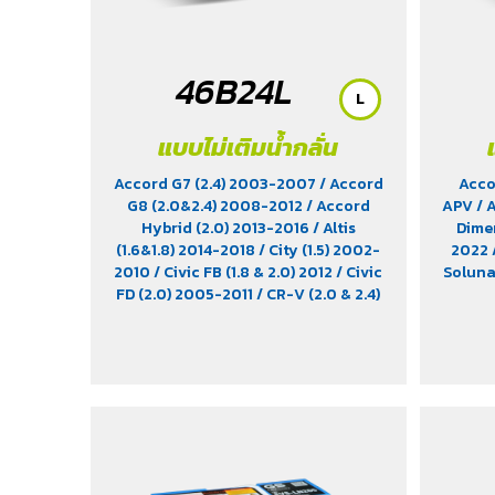
46B24L
L
แบบไม่เติมน้ำกลั่น
Accord G7 (2.4) 2003-2007
/ Accord
Acco
G8 (2.0&2.4) 2008-2012
/ Accord
APV
/ 
Hybrid (2.0) 2013-2016
/ Altis
Dimen
(1.6&1.8) 2014-2018
/ City (1.5) 2002-
2022
2010
/ Civic FB (1.8 & 2.0) 2012
/ Civic
Solun
FD (2.0) 2005-2011
/ CR-V (2.0 & 2.4)
2012-2022
/ HR-V (1.8) 2015-2021
/
Impreza (1.6 & 1.8)
/ Jimny (1.5) 2019-
2021
/ Leaf EV 2022
/ Legacy (2.5)
2009-2013
/ Mazda 2 (1.5) 2009-
2014
/ Outlander PHEV (2.4) 2021-
2024
/ Sienta (1.5) 2016-2019
/ Swift
(1.2) 2012-2017
/ Sylphy (1.6 &1.8)
2012
/ Tiida (1.6&1.8) 2006
/ Vios (1.5)
2007-2013
/ Vitara (1.6 & 2.0)
/ XL7