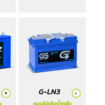
Rider
l 2015-
/ Revo
on (2.4)
G-LN3
R
L
น
แบบไม่เติมน้ำกลั่น