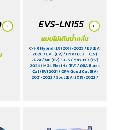
ว
EVS-LN155
L
L
แบบไม่เติมน้ำกลั่น
C-HR Hybrid (1.8) 2017-2023
/ ES (EV)
น
2026
/ EV5 (EV)
/ HYPTEC HT (EV)
2024
/ M6 (EV) 2025
/ Maxus 7 (EV)
2024
/ MG4 Electric (EV)
/ ORA Black
Cat (EV) 2021
/ ORA Good Cat (EV)
2021-2022
/ Soul (EV) 2019-2022
/
T3 (EV) 2026
/ XFORCE B-SUV (1.5)
2024
/ Xpander Cross HEV (1.6)
2024-2025
/ Xpander HEV (1.6)
2024-2025
/ Yaris Ativ Hybrid (1.5)
2025
/ Yaris Cross (1.5) 2023