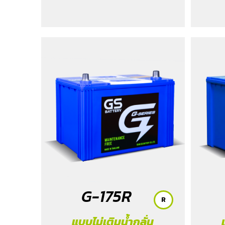
KICKS e-Power (1.2) 2020-2024
/ MG
EP (EV) 2021-2025
/ MG HS Phev (1.5)
2022
/ MG ZS (1.5) 2017 -2023
/ MG ZS
EV 2019-2023
/ MG3 (1.5) 2015-2023
/ MG3 Xross (1.5) 2015-2017
/ MG5
/
Serena C28 (1.4) 2025
/ Sorento (EV)
/ Tiburon
/ Vellfire Hybrid (2.5) 2015-
2023
G-175R
R
แบบไม่เติมน้ำกลั่น