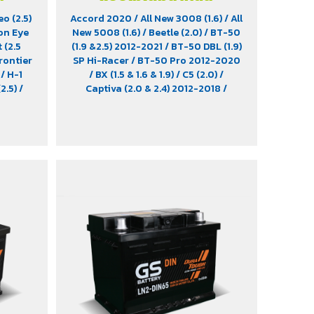
o (2.5)
Accord 2020
/ All New 3008 (1.6)
/ All
on Eye
New 5008 (1.6)
/ Beetle (2.0)
/ BT-50
 (2.5
(1.9 &2.5) 2012-2021
/ BT-50 DBL (1.9)
Frontier
SP Hi-Racer
/ BT-50 Pro 2012-2020
y
/ H-1
/ BX (1.5 & 1.6 & 1.9)
/ C5 (2.0)
/
(2.5)
/
Captiva (2.0 & 2.4) 2012-2018
/
ada
/
Caravelle
/ Colorado (2.5 & 2.8)
2
/ Sport
2012-2020
/ Commuter 2019-2022
/
tavic
CR-V (1.6) 2017-2022 Diesel
/ Cruze
)
/ Tiger
(2.0)
/ D-Max (1.9)
/ D-Max Hi-Lander
Urvan
/ D-Max Hi-Lander Stealth
/ D-Max
 (2.2)
/
V-Cross Max 4x4 2020
/ Everest (2.2)
)
2015-2017
/ Extender
/ Fortuner
(2.4) 2WD 2016-2021
/ Freelander
(2.5)
/ Golf (1.8 & 2.0)
/ Hiace
/ HS
/
Innova Crystra 2016-2022
/ Majesty
2019-2022
/ MG GS
/ MG V80
/ MG6
/
Navara Pro -4X 2022
/ Navara Pro-
2X 2022
/ Passat (1.8 & 2.0)
/
Peugeot 207
/ Peugeot 307
/
Peugeot 360
/ Peugeot 406
/
Peugeot 407
/ Peugeot 607
/ Ranger