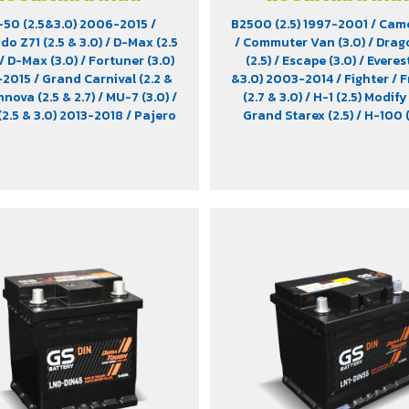
-50 (2.5&3.0) 2006-2015
/
B2500 (2.5) 1997-2001
/ Came
do Z71 (2.5 & 3.0)
/ D-Max (2.5
/ Commuter Van (3.0)
/ Drag
/ D-Max (3.0)
/ Fortuner (3.0)
(2.5)
/ Escape (3.0)
/ Everest
-2015
/ Grand Carnival (2.2 &
&3.0) 2003-2014
/ Fighter
/ 
Innova (2.5 & 2.7)
/ MU-7 (3.0)
/
(2.7 & 3.0)
/ H-1 (2.5) Modif
2.5 & 3.0) 2013-2018
/ Pajero
Grand Starex (2.5)
/ H-100 
2016-2022
/ Prado (3.0) 2012
/
Hiace (modify)
/ L200 Str
 (2.4 & 2.5 & 3.2) 2007-2022
/
Ranger (2.5 & 3.0) 2007-201
(3.0)
/ X-Tend Cab DLS (2.2)
/
Rider (2.5)
/ Stavic (2.0)
/ S
 150 NX-Plore (2.2)
/ Xenon
Turismo (2.0)
/ TFR (2.5 & 2.8
CNG (2.2)
(2.5)
/ Trooper (2.5 & 3.0)
/ 
(modify)
/ Vega (3.0)
/ Xenon
Xenon X-Tend Cab (2.2