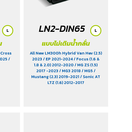
(2.2 & 2.5)
/ Revo (2.4)
/ Revo GR Sport
(2.4)
/ Revo Prerunner (2.4)
/ Revo
Rocco (2.4)
/ Revo Z-Edition (2.4)
/
Scirocco (2.0)
/ Terra 2018-2022
/
LN2-DIN65
Territory (2.7)
/ Trailblazer Phoenix
L
L
(2.5)
/ Vento (1.8)
/ X-Trail Hybrid
(2.0)
น
แบบไม่เติมน้ำกลั่น
 Cross
All New LM300h Hybrid Van Hev (2.5)
2025
/
2023
/ EP 2021-2024
/ Focus (1.6 &
1.8 & 2.0) 2012-2020
/ MG ZS (1.5)
2017 -2023
/ MG3 2018
/ MG5
/
Mustang (2.3) 2019-2021
/ Sonic AT
LTZ (1.6) 2012-2017