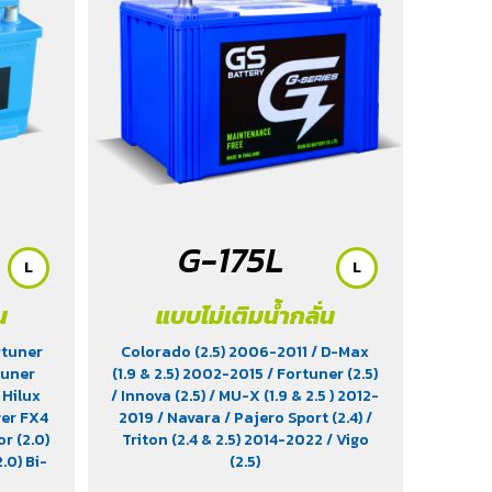
G-175L
L
L
น
แบบไม่เติมน้ำกลั่น
rtuner
Colorado (2.5) 2006-2011
/ D-Max
tuner
(1.9 & 2.5) 2002-2015
/ Fortuner (2.5)
 Hilux
/ Innova (2.5)
/ MU-X (1.9 & 2.5 ) 2012-
ger FX4
2019
/ Navara
/ Pajero Sport (2.4)
/
r (2.0)
Triton (2.4 & 2.5) 2014-2022
/ Vigo
.0) Bi-
(2.5)
6 (3.2)