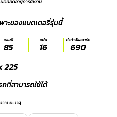
ลั่นตลอดอายุการใช้งาน
พาะของแบตเตอรี่รุ่นนี้
แอมป์
แผ่น
ค่ากำลังสตาร์ท
85
16
690
x 225
นรถที่สามารถใช้ได้
รถกระบะ รถตู้