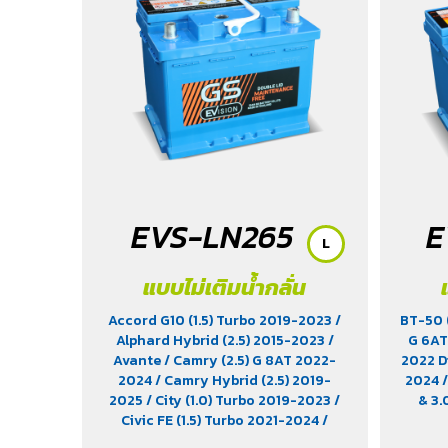
(1.5) 2020-2024
/ Xpander Cross (1.5)
2010-2021
/ Xpander GT (1.5) 2010-
2021
/ Yaris (1.5) 2006-2012
/ Yaris
Ativ (1.2) 2017-2020
/ Yaris
Hatchback (1.2) 2017-2020
/ Yaris
Standard (1.2) 2012-2019
EVS-LN265
E
L
แบบไม่เติมน้ำกลั่น
Accord G10 (1.5) Turbo 2019-2023
/
BT-50 
Alphard Hybrid (2.5) 2015-2023
/
G 6AT
Avante
/ Camry (2.5) G 8AT 2022-
2022 D
2024
/ Camry Hybrid (2.5) 2019-
2024
2025
/ City (1.0) Turbo 2019-2023
/
& 3
Civic FE (1.5) Turbo 2021-2024
/
Elantra (1.8) 2012-2022
/ EV9 (EV)
/