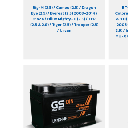
Big-M (2.5)
/ Cameo (2.5)
/ Dragon
BT
Eye (2.5)
/ Everest (2.5) 2003-2014
/
Colora
Hiace
/ Hilux Mighty-X (2.5)
/ TFR
& 3.0)
(2.5 & 2.8)
/ Tiger (2.5)
/ Trooper (2.5)
2005
/ Urvan
2.9)
/ 
MU-X (
Sport 
Triton
Vigo 
Xenon