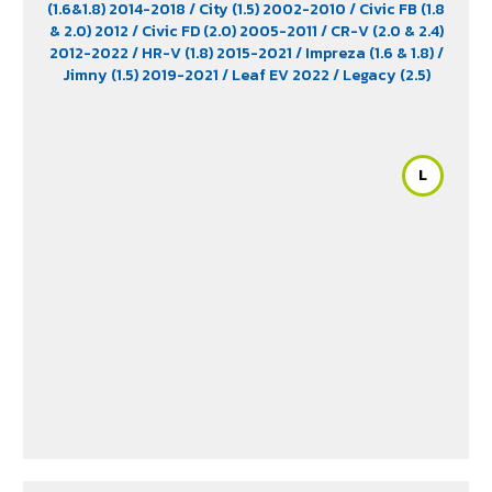
(1.6&1.8) 2014-2018
/ City (1.5) 2002-2010
/ Civic FB (1.8
& 2.0) 2012
/ Civic FD (2.0) 2005-2011
/ CR-V (2.0 & 2.4)
2012-2022
/ HR-V (1.8) 2015-2021
/ Impreza (1.6 & 1.8)
/
Jimny (1.5) 2019-2021
/ Leaf EV 2022
/ Legacy (2.5)
2009-2013
/ Mazda 2 (1.5) 2009-2014
/ Outlander
PHEV (2.4) 2021-2024
/ Sienta (1.5) 2016-2019
/ Swift
(1.2) 2012-2017
/ Sylphy (1.6 &1.8) 2012
/ Tiida (1.6&1.8)
2006
/ Vios (1.5) 2007-2013
/ Vitara (1.6 & 2.0)
/ XL7
L
(1.5) 2020-2024
/ Xpander Cross (1.5) 2010-2021
/
Xpander GT (1.5) 2010-2021
/ Yaris (1.5) 2006-2012
/
Yaris Ativ (1.2) 2017-2020
/ Yaris Hatchback (1.2) 2017-
2020
/ Yaris Standard (1.2) 2012-2019