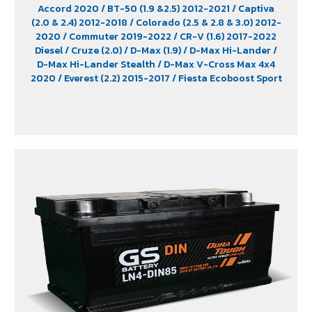
Accord 2020
/ BT-50 (1.9 &2.5) 2012-2021
/ Captiva
(2.0 & 2.4) 2012-2018
/ Colorado (2.5 & 2.8 & 3.0) 2012-
2020
/ Commuter 2019-2022
/ CR-V (1.6) 2017-2022
Diesel
/ Cruze (2.0)
/ D-Max (1.9)
/ D-Max Hi-Lander
/
D-Max Hi-Lander Stealth
/ D-Max V-Cross Max 4x4
2020
/ Everest (2.2) 2015-2017
/ Fiesta Ecoboost Sport
(1.0) 2014-2016
/ Fortuner (2.4) 2WD 2016-2021
/
Freelander (2.5)
/ Hiace
/ HS (1.5) 2019-2023
/ Innova
Crystra 2016-2022
/ Majesty 2019-2022
/ Navara 2019
- 2020
/ Navara Double Cab
/ Navara Pro-2X 2021
/
Navara Pro-4X 2021
/ Ranger (2.2 & 2.5)
/ Revo (2.4)
/
Revo GR Sport (2.4)
/ Revo Prerunner (2.4)
/ Revo Rocco
(2.4)
/ Revo Z-Edition (2.4)
/ Terra 2018-2022
/
Territory (2.7)
/ X-Trail Hybrid (2.0)