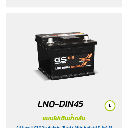
LN0-DIN45
L
แบบไม่เติมน้ำกลั่น
All New UX300e Hybrid (Pev)
/ Altis Hybrid (1.6-1.8)