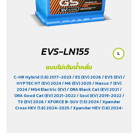
EVS-LN155
L
แบบไม่เติมน้ำกลั่น
C-HR Hybrid (1.8) 2017-2023
/ ES (EV) 2026
/ EV5 (EV)
/
HYPTEC HT (EV) 2024
/ M6 (EV) 2025
/ Maxus 7 (EV)
2024
/ MG4 Electric (EV)
/ ORA Black Cat (EV) 2021
/
ORA Good Cat (EV) 2021-2022
/ Soul (EV) 2019-2022
/
T3 (EV) 2026
/ XFORCE B-SUV (1.5) 2024
/ Xpander
Cross HEV (1.6) 2024-2025
/ Xpander HEV (1.6) 2024-
2025
/ Yaris Ativ Hybrid (1.5) 2025
/ Yaris Cross (1.5)
2023