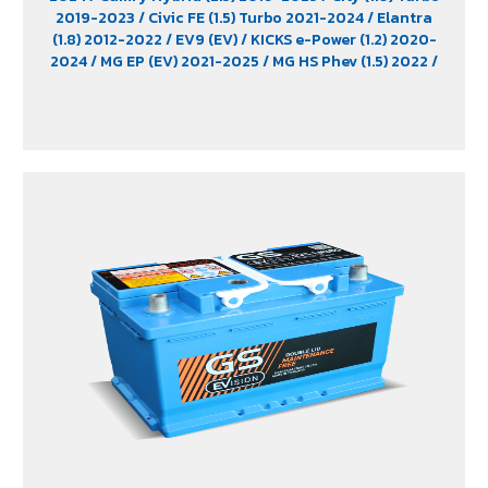
2019-2023
/ Civic FE (1.5) Turbo 2021-2024
/ Elantra
(1.8) 2012-2022
/ EV9 (EV)
/ KICKS e-Power (1.2) 2020-
2024
/ MG EP (EV) 2021-2025
/ MG HS Phev (1.5) 2022
/
MG ZS (1.5) 2017 -2023
/ MG ZS EV 2019-2023
/ MG3 (1.5)
2015-2023
/ MG3 Xross (1.5) 2015-2017
/ MG5
/ Serena
C28 (1.4) 2025
/ Sorento (EV)
/ Tiburon
/ Vellfire Hybrid
(2.5) 2015-2023