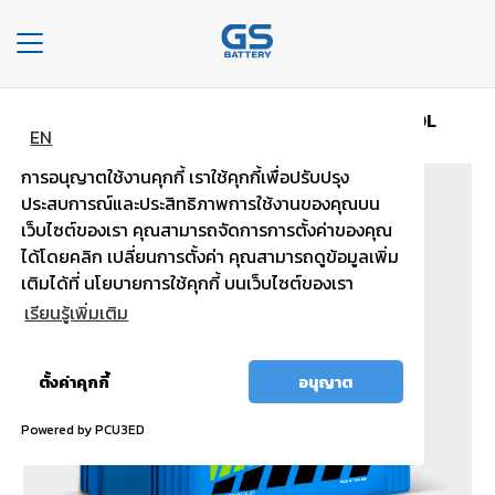
Toggle
navigation
หน้าหลัก
ประเภทรถ แบบไม่เติมน้ำกลั่น
MFX200L
หน้า
EN
หลัก
การอนุญาตใช้งานคุกกี้ เราใช้คุกกี้เพื่อปรับปรุง
ประสบการณ์และประสิทธิภาพการใช้งานของคุณบน
องค์กร
เว็บไซต์ของเรา คุณสามารถจัดการการตั้งค่าของคุณ
ได้โดยคลิก เปลี่ยนการตั้งค่า คุณสามารถดูข้อมูลเพิ่ม
ประเภท
เติมได้ที่ นโยบายการใช้คุกกี้ บนเว็บไซต์ของเรา
รถยนต์
เรียนรู้เพิ่มเติม
ประ
เภท
อนุญาต
ตั้งค่าคุกกี้
อนุญาต
เเบต
ทั้งหมด
เต
Powered by PCU3ED
อรี่