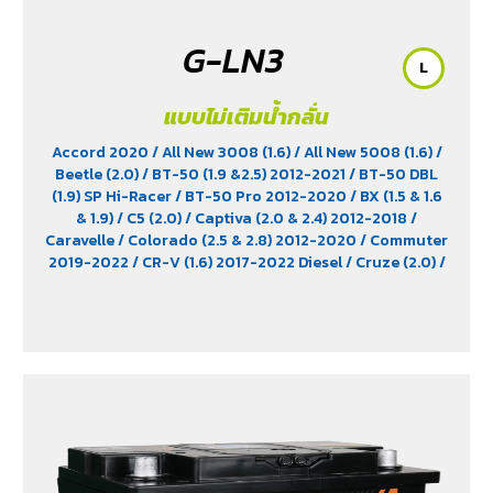
G-LN3
L
แบบไม่เติมน้ำกลั่น
Accord 2020
/ All New 3008 (1.6)
/ All New 5008 (1.6)
/
Beetle (2.0)
/ BT-50 (1.9 &2.5) 2012-2021
/ BT-50 DBL
(1.9) SP Hi-Racer
/ BT-50 Pro 2012-2020
/ BX (1.5 & 1.6
& 1.9)
/ C5 (2.0)
/ Captiva (2.0 & 2.4) 2012-2018
/
Caravelle
/ Colorado (2.5 & 2.8) 2012-2020
/ Commuter
2019-2022
/ CR-V (1.6) 2017-2022 Diesel
/ Cruze (2.0)
/
D-Max (1.9)
/ D-Max Hi-Lander
/ D-Max Hi-Lander
Stealth
/ D-Max V-Cross Max 4x4 2020
/ Everest (2.2)
2015-2017
/ Extender
/ Fortuner (2.4) 2WD 2016-2021
/
Freelander (2.5)
/ Golf (1.8 & 2.0)
/ Hiace
/ HS
/ Innova
Crystra 2016-2022
/ Majesty 2019-2022
/ MG GS
/ MG
V80
/ MG6
/ Navara Pro -4X 2022
/ Navara Pro-2X
2022
/ Passat (1.8 & 2.0)
/ Peugeot 207
/ Peugeot 307
/
Peugeot 360
/ Peugeot 406
/ Peugeot 407
/ Peugeot
607
/ Ranger (2.2 & 2.5)
/ Revo (2.4)
/ Revo GR Sport (2.4)
/ Revo Prerunner (2.4)
/ Revo Rocco (2.4)
/ Revo Z-