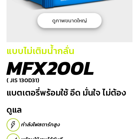
บริการ
ของ
เรา
ดูภาพขนาดใหญ่
ค้นหา
ร้าน
แบตเตอรี่
แบบไม่เติมน้ำกลั่น
MFX200L
ข่าว
เเละ
กิจกรรม
( JIS 130D31)
แบตเตอรี่พร้อมใช้ อึด มั่นใจ ไม่ต้อง
ร่วม
งาน
ดูแล
กับ
เรา
กำลังไฟสตาร์ทสูง
ติดต่อ
เรา