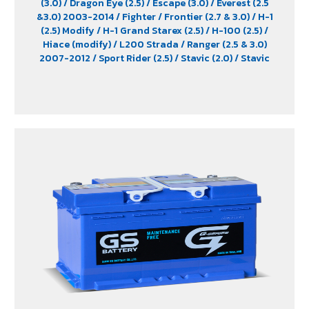
(3.0)
/ Dragon Eye (2.5)
/ Escape (3.0)
/ Everest (2.5
&3.0) 2003-2014
/ Fighter
/ Frontier (2.7 & 3.0)
/ H-1
(2.5) Modify
/ H-1 Grand Starex (2.5)
/ H-100 (2.5)
/
Hiace (modify)
/ L200 Strada
/ Ranger (2.5 & 3.0)
2007-2012
/ Sport Rider (2.5)
/ Stavic (2.0)
/ Stavic
Turismo (2.0)
/ TFR (2.5 & 2.8)
/ Tiger (2.5)
/ Trooper (2.5
& 3.0)
/ Urvan (modify)
/ Vega (3.0)
/ Xenon (2.2)
/
Xenon X-Tend Cab (2.2)