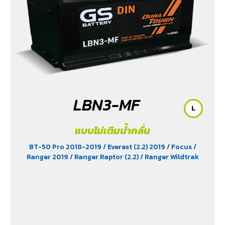
Edition (2.4)
/ Scirocco (2.0)
/ Terra 2018-2022
/
Territory (2.7)
/ Trailblazer Phoenix (2.5)
/ Vento (1.8)
/
X-Trail Hybrid (2.0)
LBN3-MF
L
แบบไม่เติมน้ำกลั่น
BT-50 Pro 2018-2019
/ Everest (2.2) 2019
/ Focus
/
Ranger 2019
/ Ranger Raptor (2.2)
/ Ranger Wildtrak