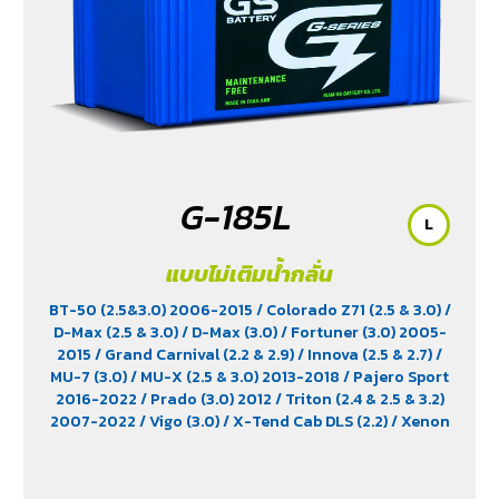
G-185L
L
แบบไม่เติมน้ำกลั่น
BT-50 (2.5&3.0) 2006-2015
/ Colorado Z71 (2.5 & 3.0)
/
D-Max (2.5 & 3.0)
/ D-Max (3.0)
/ Fortuner (3.0) 2005-
2015
/ Grand Carnival (2.2 & 2.9)
/ Innova (2.5 & 2.7)
/
MU-7 (3.0)
/ MU-X (2.5 & 3.0) 2013-2018
/ Pajero Sport
2016-2022
/ Prado (3.0) 2012
/ Triton (2.4 & 2.5 & 3.2)
2007-2022
/ Vigo (3.0)
/ X-Tend Cab DLS (2.2)
/ Xenon
150 NX-Plore (2.2)
/ Xenon CNG (2.2)