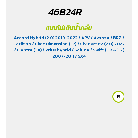
46B24R
แบบไม่เติมน้ำกลั่น
Accord Hybrid (2.0) 2019-2022
/ APV
/ Avanza
/ BRZ
/
Caribian
/ Civic Dimension (1.7)
/ Civic e:HEV (2.0) 2022
/ Elantra (1.8)
/ Prius hybrid
/ Soluna
/ Swift ( 1.2 & 1.5 )
2007-2011
/ SX4
R