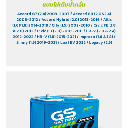
แบบไม่เติมน้ำกลั่น
Accord G7 (2.4) 2003-2007
/ Accord G8 (2.0&2.4)
2008-2012
/ Accord Hybrid (2.0) 2013-2016
/ Altis
(1.6&1.8) 2014-2018
/ City (1.5) 2002-2010
/ Civic FB (1.8
& 2.0) 2012
/ Civic FD (2.0) 2005-2011
/ CR-V (2.0 & 2.4)
2012-2022
/ HR-V (1.8) 2015-2021
/ Impreza (1.6 & 1.8)
/
Jimny (1.5) 2019-2021
/ Leaf EV 2022
/ Legacy (2.5)
2009-2013
/ Mazda 2 (1.5) 2009-2014
/ Outlander
PHEV (2.4) 2021-2024
/ Sienta (1.5) 2016-2019
/ Swift
(1.2) 2012-2017
/ Sylphy (1.6 &1.8) 2012
/ Tiida (1.6&1.8)
2006
/ Vios (1.5) 2007-2013
/ Vitara (1.6 & 2.0)
/ XL7
(1.5) 2020-2024
/ Xpander Cross (1.5) 2010-2021
/
Xpander GT (1.5) 2010-2021
/ Yaris (1.5) 2006-2012
/
Yaris Ativ (1.2) 2017-2020
/ Yaris Hatchback (1.2) 2017-
2020
/ Yaris Standard (1.2) 2012-2019