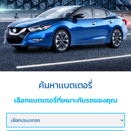
บริการ
ของ
เรา
ค้นหา
ร้าน
แบตเตอรี่
ข่าว
เเละ
กิจกรรม
ค้นหาเเบตเตอรี่
ร่วม
งาน
เลือกเเบตเตอรี่ที่เหมาะกับรถของคุณ
กับ
เรา
ติดต่อ
เรา