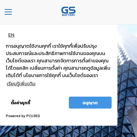
Toggle
navigation
EN
หน้า
แบตพลังอึด
หลัก
การอนุญาตใช้งานคุกกี้ เราใช้คุกกี้เพื่อปรับปรุง
รถยนต์นั่งส่วนบุคคล
ประสบการณ์และประสิทธิภาพการใช้งานของคุณบน
องค์กร
เว็บไซต์ของเรา คุณสามารถจัดการการตั้งค่าของคุณ
ได้โดยคลิก เปลี่ยนการตั้งค่า คุณสามารถดูข้อมูลเพิ่ม
ไฟแรง มั่นใจ กำลังไฟสตาร์ทสูง
ประเภท
เติมได้ที่ นโยบายการใช้คุกกี้ บนเว็บไซต์ของเรา
รถยนต์
เรียนรู้เพิ่มเติม
ประ
อนุญาต
เภท
ตั้งค่าคุกกี้
อนุญาต
ทั้งหมด
เเบต
เต
Powered by PCU3ED
อรี่