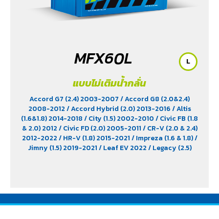
MFX60L
L
แบบไม่เติมน้ำกลั่น
Accord G7 (2.4) 2003-2007
/ Accord G8 (2.0&2.4)
2008-2012
/ Accord Hybrid (2.0) 2013-2016
/ Altis
(1.6&1.8) 2014-2018
/ City (1.5) 2002-2010
/ Civic FB (1.8
& 2.0) 2012
/ Civic FD (2.0) 2005-2011
/ CR-V (2.0 & 2.4)
2012-2022
/ HR-V (1.8) 2015-2021
/ Impreza (1.6 & 1.8)
/
Jimny (1.5) 2019-2021
/ Leaf EV 2022
/ Legacy (2.5)
2009-2013
/ Mazda 2 (1.5) 2009-2014
/ Outlander
PHEV (2.4) 2021-2024
/ Sienta (1.5) 2016-2019
/ Swift
(1.2) 2012-2017
/ Sylphy (1.6 &1.8) 2012
/ Tiida (1.6&1.8)
2006
/ Vios (1.5) 2007-2013
/ Vitara (1.6 & 2.0)
/ XL7
(1.5) 2020-2024
/ Xpander Cross (1.5) 2010-2021
/
Xpander GT (1.5) 2010-2021
/ Yaris (1.5) 2006-2012
/
Yaris Ativ (1.2) 2017-2020
/ Yaris Hatchback (1.2) 2017-