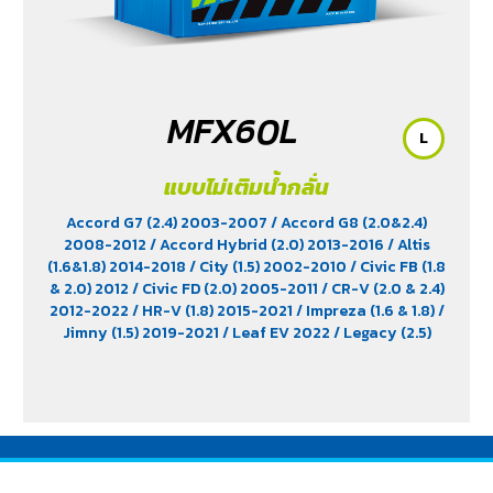
MFX60L
L
แบบไม่เติมน้ำกลั่น
Accord G7 (2.4) 2003-2007
/ Accord G8 (2.0&2.4)
2008-2012
/ Accord Hybrid (2.0) 2013-2016
/ Altis
(1.6&1.8) 2014-2018
/ City (1.5) 2002-2010
/ Civic FB (1.8
& 2.0) 2012
/ Civic FD (2.0) 2005-2011
/ CR-V (2.0 & 2.4)
2012-2022
/ HR-V (1.8) 2015-2021
/ Impreza (1.6 & 1.8)
/
Jimny (1.5) 2019-2021
/ Leaf EV 2022
/ Legacy (2.5)
2009-2013
/ Mazda 2 (1.5) 2009-2014
/ Outlander
PHEV (2.4) 2021-2024
/ Sienta (1.5) 2016-2019
/ Swift
(1.2) 2012-2017
/ Sylphy (1.6 &1.8) 2012
/ Tiida (1.6&1.8)
2006
/ Vios (1.5) 2007-2013
/ Vitara (1.6 & 2.0)
/ XL7
(1.5) 2020-2024
/ Xpander Cross (1.5) 2010-2021
/
Xpander GT (1.5) 2010-2021
/ Yaris (1.5) 2006-2012
/
Yaris Ativ (1.2) 2017-2020
/ Yaris Hatchback (1.2) 2017-