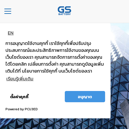
Toggle
navigation
EN
หน้า
แบตพลังอึด
หลัก
การอนุญาตใช้งานคุกกี้ เราใช้คุกกี้เพื่อปรับปรุง
รถยนต์นั่งส่วนบุคคล
ประสบการณ์และประสิทธิภาพการใช้งานของคุณบน
องค์กร
เว็บไซต์ของเรา คุณสามารถจัดการการตั้งค่าของคุณ
ได้โดยคลิก เปลี่ยนการตั้งค่า คุณสามารถดูข้อมูลเพิ่ม
ไฟแรง มั่นใจ กำลังไฟสตาร์ทสูง
ประเภท
เติมได้ที่ นโยบายการใช้คุกกี้ บนเว็บไซต์ของเรา
รถยนต์
เรียนรู้เพิ่มเติม
ประ
อนุญาต
เภท
ตั้งค่าคุกกี้
อนุญาต
ทั้งหมด
เเบต
เต
Powered by PCU3ED
อรี่