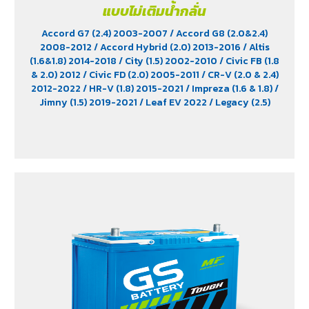
แบบไม่เติมน้ำกลั่น
Accord G7 (2.4) 2003-2007
/ Accord G8 (2.0&2.4)
2008-2012
/ Accord Hybrid (2.0) 2013-2016
/ Altis
(1.6&1.8) 2014-2018
/ City (1.5) 2002-2010
/ Civic FB (1.8
& 2.0) 2012
/ Civic FD (2.0) 2005-2011
/ CR-V (2.0 & 2.4)
2012-2022
/ HR-V (1.8) 2015-2021
/ Impreza (1.6 & 1.8)
/
Jimny (1.5) 2019-2021
/ Leaf EV 2022
/ Legacy (2.5)
2009-2013
/ Mazda 2 (1.5) 2009-2014
/ Outlander
PHEV (2.4) 2021-2024
/ Sienta (1.5) 2016-2019
/ Swift
(1.2) 2012-2017
/ Sylphy (1.6 &1.8) 2012
/ Tiida (1.6&1.8)
2006
/ Vios (1.5) 2007-2013
/ Vitara (1.6 & 2.0)
/ XL7
(1.5) 2020-2024
/ Xpander Cross (1.5) 2010-2021
/
Xpander GT (1.5) 2010-2021
/ Yaris (1.5) 2006-2012
/
Yaris Ativ (1.2) 2017-2020
/ Yaris Hatchback (1.2) 2017-
2020
/ Yaris Standard (1.2) 2012-2019