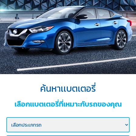
บริการ
ของ
เรา
ค้นหา
ร้าน
แบตเตอรี่
ข่าว
เเละ
กิจกรรม
ค้นหาเเบตเตอรี่
ร่วม
งาน
เลือกเเบตเตอรี่ที่เหมาะกับรถของคุณ
กับ
เรา
ติดต่อ
เรา