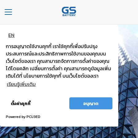
Toggle
navigation
EN
หน้า
แบตพลังอึด
หลัก
การอนุญาตใช้งานคุกกี้ เราใช้คุกกี้เพื่อปรับปรุง
รถยนต์นั่งส่วนบุคคล
ประสบการณ์และประสิทธิภาพการใช้งานของคุณบน
องค์กร
เว็บไซต์ของเรา คุณสามารถจัดการการตั้งค่าของคุณ
ได้โดยคลิก เปลี่ยนการตั้งค่า คุณสามารถดูข้อมูลเพิ่ม
ไฟแรง มั่นใจ กำลังไฟสตาร์ทสูง
ประเภท
เติมได้ที่ นโยบายการใช้คุกกี้ บนเว็บไซต์ของเรา
รถยนต์
เรียนรู้เพิ่มเติม
ประ
อนุญาต
เภท
ตั้งค่าคุกกี้
อนุญาต
ทั้งหมด
เเบต
เต
Powered by PCU3ED
อรี่