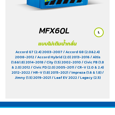
MFX60L
L
แบบไม่เติมน้ำกลั่น
Accord G7 (2.4) 2003-2007
/ Accord G8 (2.0&2.4)
2008-2012
/ Accord Hybrid (2.0) 2013-2016
/ Altis
(1.6&1.8) 2014-2018
/ City (1.5) 2002-2010
/ Civic FB (1.8
& 2.0) 2012
/ Civic FD (2.0) 2005-2011
/ CR-V (2.0 & 2.4)
2012-2022
/ HR-V (1.8) 2015-2021
/ Impreza (1.6 & 1.8)
/
Jimny (1.5) 2019-2021
/ Leaf EV 2022
/ Legacy (2.5)
2009-2013
/ Mazda 2 (1.5) 2009-2014
/ Outlander
PHEV (2.4) 2021-2024
/ Sienta (1.5) 2016-2019
/ Swift
(1.2) 2012-2017
/ Sylphy (1.6 &1.8) 2012
/ Tiida (1.6&1.8)
2006
/ Vios (1.5) 2007-2013
/ Vitara (1.6 & 2.0)
/ XL7
(1.5) 2020-2024
/ Xpander Cross (1.5) 2010-2021
/
Xpander GT (1.5) 2010-2021
/ Yaris (1.5) 2006-2012
/
Yaris Ativ (1.2) 2017-2020
/ Yaris Hatchback (1.2) 2017-