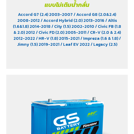
แบบไม่เติมน้ำกลั่น
Accord G7 (2.4) 2003-2007
/ Accord G8 (2.0&2.4)
2008-2012
/ Accord Hybrid (2.0) 2013-2016
/ Altis
(1.6&1.8) 2014-2018
/ City (1.5) 2002-2010
/ Civic FB (1.8
& 2.0) 2012
/ Civic FD (2.0) 2005-2011
/ CR-V (2.0 & 2.4)
2012-2022
/ HR-V (1.8) 2015-2021
/ Impreza (1.6 & 1.8)
/
Jimny (1.5) 2019-2021
/ Leaf EV 2022
/ Legacy (2.5)
2009-2013
/ Mazda 2 (1.5) 2009-2014
/ Outlander
PHEV (2.4) 2021-2024
/ Sienta (1.5) 2016-2019
/ Swift
(1.2) 2012-2017
/ Sylphy (1.6 &1.8) 2012
/ Tiida (1.6&1.8)
2006
/ Vios (1.5) 2007-2013
/ Vitara (1.6 & 2.0)
/ XL7
(1.5) 2020-2024
/ Xpander Cross (1.5) 2010-2021
/
Xpander GT (1.5) 2010-2021
/ Yaris (1.5) 2006-2012
/
Yaris Ativ (1.2) 2017-2020
/ Yaris Hatchback (1.2) 2017-
2020
/ Yaris Standard (1.2) 2012-2019