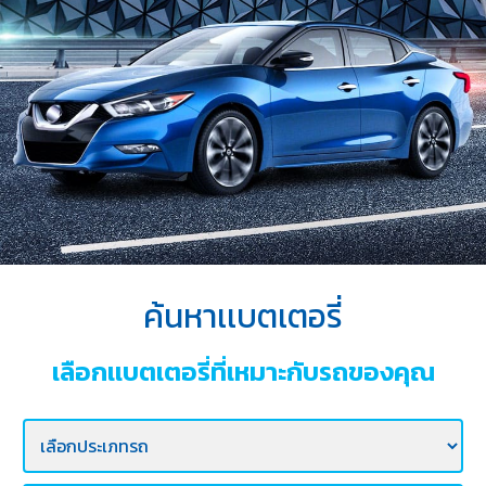
บริการ
ของ
เรา
ค้นหา
ร้าน
แบตเตอรี่
ข่าว
เเละ
กิจกรรม
ค้นหาเเบตเตอรี่
ร่วม
งาน
เลือกเเบตเตอรี่ที่เหมาะกับรถของคุณ
กับ
เรา
ติดต่อ
เรา