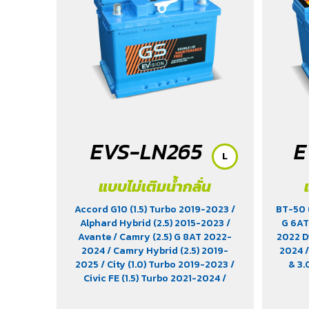
(1.5) 2020-2024
/ Xpander Cross (1.5)
2010-2021
/ Xpander GT (1.5) 2010-
2021
/ Yaris (1.5) 2006-2012
/ Yaris
Ativ (1.2) 2017-2020
/ Yaris
Hatchback (1.2) 2017-2020
/ Yaris
Standard (1.2) 2012-2019
EVS-LN265
E
L
แบบไม่เติมน้ำกลั่น
Accord G10 (1.5) Turbo 2019-2023
/
BT-50 
Alphard Hybrid (2.5) 2015-2023
/
G 6AT
Avante
/ Camry (2.5) G 8AT 2022-
2022 D
2024
/ Camry Hybrid (2.5) 2019-
2024
2025
/ City (1.0) Turbo 2019-2023
/
& 3
Civic FE (1.5) Turbo 2021-2024
/
Elantra (1.8) 2012-2022
/ EV9 (EV)
/
KICKS e-Power (1.2) 2020-2024
/ MG