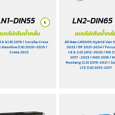
(2.2 & 2.5)
/ Revo (2.4)
/ Revo G
(2.4)
/ Revo Prerunner (2.4)
Rocco (2.4)
/ Revo Z-Edition 
Scirocco (2.0)
/ Terra 2018
LN1-DIN55
LN2-DIN65
Territory (2.7)
/ Trailblazer 
L
(2.5)
/ Vento (1.8)
/ X-Trail 
(2.0)
แบบไม่เติมน้ำกลั่น
แบบไม่เติมน้ำกลั่
(1.6 &1.8) 2019
/ Corolla Cross
All New LM300h Hybrid Van He
t Gasoline (1.8) 2020-2025
/
2023
/ EP 2021-2024
/ Focus
Creta 2022
1.8 & 2.0) 2012-2020
/ MG ZS
2017 -2023
/ MG3 2018
/ 
Mustang (2.3) 2019-2021
/ S
LTZ (1.6) 2012-2017