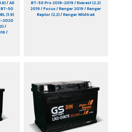
1.6)
/ All
BT-50 Pro 2018-2019
/ Everest (2.2)
/ BT-50
2019
/ Focus
/ Ranger 2019
/ Ranger
BL (1.9)
Raptor (2.2)
/ Ranger Wildtrak
12-2020
.0)
/
018
/
 2.8)
9-2022
/
/ Cruze
-Lander
 D-Max
st (2.2)
tuner
lander
e
/ HS
/
Majesty
/ MG6
/
ra Pro-
.0)
/
307
/
406
/
 Ranger