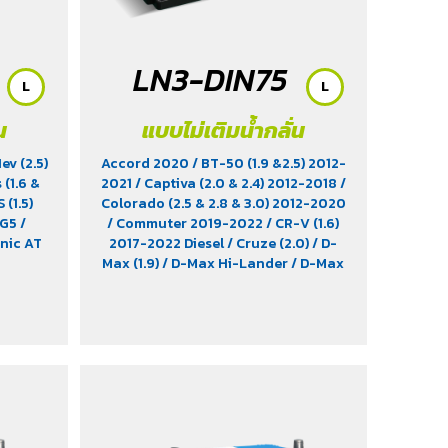
R Sport
/ Revo
(2.4)
/
-2022
/
LN3-DIN75
Phoenix
L
L
Hybrid
น
แบบไม่เติมน้ำกลั่น
v (2.5)
Accord 2020
/ BT-50 (1.9 &2.5) 2012-
 (1.6 &
2021
/ Captiva (2.0 & 2.4) 2012-2018
/
 (1.5)
Colorado (2.5 & 2.8 & 3.0) 2012-2020
MG5
/
/ Commuter 2019-2022
/ CR-V (1.6)
onic AT
2017-2022 Diesel
/ Cruze (2.0)
/ D-
Max (1.9)
/ D-Max Hi-Lander
/ D-Max
Hi-Lander Stealth
/ D-Max V-Cross
Max 4x4 2020
/ Everest (2.2) 2015-
2017
/ Fiesta Ecoboost Sport (1.0)
2014-2016
/ Fortuner (2.4) 2WD
2016-2021
/ Freelander (2.5)
/ Hiace
/ HS (1.5) 2019-2023
/ Innova Crystra
2016-2022
/ Majesty 2019-2022
/
Navara 2019 - 2020
/ Navara Double
Cab
/ Navara Pro-2X 2021
/ Navara