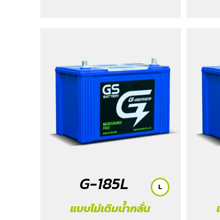
EP (EV) 2021-2025
/ MG HS Phev (1.5)
2022
/ MG ZS (1.5) 2017 -2023
/ MG ZS
EV 2019-2023
/ MG3 (1.5) 2015-2023
/ MG3 Xross (1.5) 2015-2017
/ MG5
/
Serena C28 (1.4) 2025
/ Sorento (EV)
/ Tiburon
/ Vellfire Hybrid (2.5) 2015-
2023
G-185L
L
แบบไม่เติมน้ำกลั่น