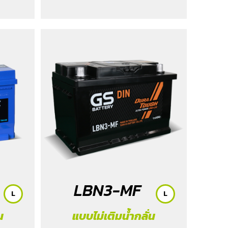
LBN3-MF
L
L
น
แบบไม่เติมน้ำกลั่น