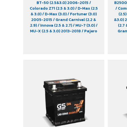
BT-50 (2.5&3.0) 2006-2015
/
B2500 
Colorado Z71 (2.5 & 3.0)
/ D-Max (2.5
/ Com
& 3.0)
/ D-Max (3.0)
/ Fortuner (3.0)
(2.5
2005-2015
/ Grand Carnival (2.2 &
&3.0)
2.9)
/ Innova (2.5 & 2.7)
/ MU-7 (3.0)
/
(2.7 
MU-X (2.5 & 3.0) 2013-2018
/ Pajero
Gran
Sport 2016-2022
/ Prado (3.0) 2012
/
Hia
Triton (2.4 & 2.5 & 3.2) 2007-2022
/
Ranger
Vigo (3.0)
/ X-Tend Cab DLS (2.2)
/
Ride
Xenon 150 NX-Plore (2.2)
/ Xenon
Turism
CNG (2.2)
(2.5)
(modi