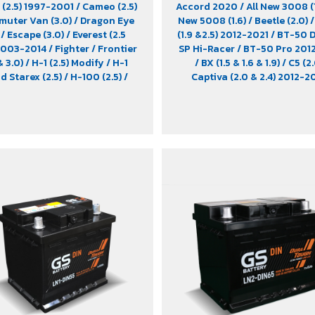
(2.5) 1997-2001
/ Cameo (2.5)
Accord 2020
/ All New 3008 (
muter Van (3.0)
/ Dragon Eye
New 5008 (1.6)
/ Beetle (2.0)
)
/ Escape (3.0)
/ Everest (2.5
(1.9 &2.5) 2012-2021
/ BT-50 D
 2003-2014
/ Fighter
/ Frontier
SP Hi-Racer
/ BT-50 Pro 20
& 3.0)
/ H-1 (2.5) Modify
/ H-1
/ BX (1.5 & 1.6 & 1.9)
/ C5 (2
d Starex (2.5)
/ H-100 (2.5)
/
Captiva (2.0 & 2.4) 2012-2
ce (modify)
/ L200 Strada
/
Caravelle
/ Colorado (2.5 &
 (2.5 & 3.0) 2007-2012
/ Sport
2012-2020
/ Commuter 201
r (2.5)
/ Stavic (2.0)
/ Stavic
CR-V (1.6) 2017-2022 Diesel
o (2.0)
/ TFR (2.5 & 2.8)
/ Tiger
(2.0)
/ D-Max (1.9)
/ D-Max Hi
/ Trooper (2.5 & 3.0)
/ Urvan
/ D-Max Hi-Lander Stealth
/
fy)
/ Vega (3.0)
/ Xenon (2.2)
/
V-Cross Max 4x4 2020
/ Evere
Xenon X-Tend Cab (2.2)
2015-2017
/ Extender
/ For
(2.4) 2WD 2016-2021
/ Free
(2.5)
/ Golf (1.8 & 2.0)
/ Hiac
Innova Crystra 2016-2022
/ 
2019-2022
/ MG GS
/ MG V80
Navara Pro -4X 2022
/ Nava
2X 2022
/ Passat (1.8 & 2
Peugeot 207
/ Peugeot 
Peugeot 360
/ Peugeot 
Peugeot 407
/ Peugeot 607
/