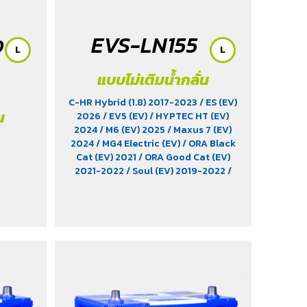
ว
EVS-LN155
L
L
แบบไม่เติมน้ำกลั่น
C-HR Hybrid (1.8) 2017-2023
/ ES (EV)
น
2026
/ EV5 (EV)
/ HYPTEC HT (EV)
2024
/ M6 (EV) 2025
/ Maxus 7 (EV)
2024
/ MG4 Electric (EV)
/ ORA Black
Cat (EV) 2021
/ ORA Good Cat (EV)
2021-2022
/ Soul (EV) 2019-2022
/
T3 (EV) 2026
/ XFORCE B-SUV (1.5)
2024
/ Xpander Cross HEV (1.6)
2024-2025
/ Xpander HEV (1.6)
2024-2025
/ Yaris Ativ Hybrid (1.5)
2025
/ Yaris Cross (1.5) 2023