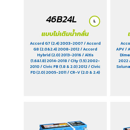
46B24L
L
แบบไม่เติมน้ำกลั่น
Accord G7 (2.4) 2003-2007
/ Accord
Acco
G8 (2.0&2.4) 2008-2012
/ Accord
APV
/ 
Hybrid (2.0) 2013-2016
/ Altis
Dimen
(1.6&1.8) 2014-2018
/ City (1.5) 2002-
2022
2010
/ Civic FB (1.8 & 2.0) 2012
/ Civic
Solun
FD (2.0) 2005-2011
/ CR-V (2.0 & 2.4)
2012-2022
/ HR-V (1.8) 2015-2021
/
Impreza (1.6 & 1.8)
/ Jimny (1.5) 2019-
2021
/ Leaf EV 2022
/ Legacy (2.5)
2009-2013
/ Mazda 2 (1.5) 2009-
2014
/ Outlander PHEV (2.4) 2021-
2024
/ Sienta (1.5) 2016-2019
/ Swift
(1.2) 2012-2017
/ Sylphy (1.6 &1.8)
2012
/ Tiida (1.6&1.8) 2006
/ Vios (1.5)
2007-2013
/ Vitara (1.6 & 2.0)
/ XL7