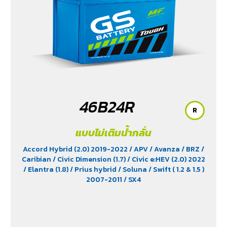
46B24R
R
แบบไม่เติมน้ำกลั่น
Accord Hybrid (2.0) 2019-2022
/ APV
/ Avanza
/ BRZ
/
Caribian
/ Civic Dimension (1.7)
/ Civic e:HEV (2.0) 2022
/ Elantra (1.8)
/ Prius hybrid
/ Soluna
/ Swift ( 1.2 & 1.5 )
2007-2011
/ SX4