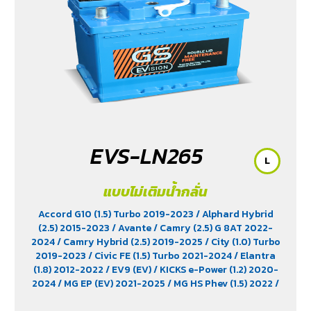
EVS-LN265
L
แบบไม่เติมน้ำกลั่น
Accord G10 (1.5) Turbo 2019-2023
/ Alphard Hybrid
(2.5) 2015-2023
/ Avante
/ Camry (2.5) G 8AT 2022-
2024
/ Camry Hybrid (2.5) 2019-2025
/ City (1.0) Turbo
2019-2023
/ Civic FE (1.5) Turbo 2021-2024
/ Elantra
(1.8) 2012-2022
/ EV9 (EV)
/ KICKS e-Power (1.2) 2020-
2024
/ MG EP (EV) 2021-2025
/ MG HS Phev (1.5) 2022
/
MG ZS (1.5) 2017 -2023
/ MG ZS EV 2019-2023
/ MG3 (1.5)