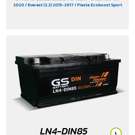
2020
/ Everest (2.2) 2015-2017
/ Fiesta Ecoboost Sport
(1.0) 2014-2016
/ Fortuner (2.4) 2WD 2016-2021
/
Freelander (2.5)
/ Hiace
/ HS (1.5) 2019-2023
/ Innova
Crystra 2016-2022
/ Majesty 2019-2022
/ Navara 2019
- 2020
/ Navara Double Cab
/ Navara Pro-2X 2021
/
Navara Pro-4X 2021
/ Ranger (2.2 & 2.5)
/ Revo (2.4)
/
Revo GR Sport (2.4)
/ Revo Prerunner (2.4)
/ Revo Rocco
(2.4)
/ Revo Z-Edition (2.4)
/ Terra 2018-2022
/
Territory (2.7)
/ X-Trail Hybrid (2.0)
LN4-DIN85
L