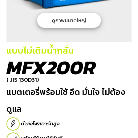
บริการ
ของ
เรา
ดูภาพขนาดใหญ่
ค้นหา
ร้าน
แบตเตอรี่
แบบไม่เติมน้ำกลั่น
MFX200R
ข่าว
เเละ
กิจกรรม
( JIS 130D31)
แบตเตอรี่พร้อมใช้ อึด มั่นใจ ไม่ต้อง
ร่วม
งาน
ดูแล
กับ
เรา
กำลังไฟสตาร์ทสูง
ติดต่อ
เรา