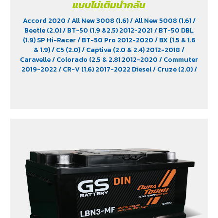
แบบไม่เติมน้ำกลั่น
Accord 2020
/ All New 3008 (1.6)
/ All New 5008 (1.6)
/
Beetle (2.0)
/ BT-50 (1.9 &2.5) 2012-2021
/ BT-50 DBL
(1.9) SP Hi-Racer
/ BT-50 Pro 2012-2020
/ BX (1.5 & 1.6
& 1.9)
/ C5 (2.0)
/ Captiva (2.0 & 2.4) 2012-2018
/
Caravelle
/ Colorado (2.5 & 2.8) 2012-2020
/ Commuter
2019-2022
/ CR-V (1.6) 2017-2022 Diesel
/ Cruze (2.0)
/
D-Max (1.9)
/ D-Max Hi-Lander
/ D-Max Hi-Lander
Stealth
/ D-Max V-Cross Max 4x4 2020
/ Everest (2.2)
2015-2017
/ Extender
/ Fortuner (2.4) 2WD 2016-2021
/
Freelander (2.5)
/ Golf (1.8 & 2.0)
/ Hiace
/ HS
/ Innova
Crystra 2016-2022
/ Majesty 2019-2022
/ MG GS
/ MG
V80
/ MG6
/ Navara Pro -4X 2022
/ Navara Pro-2X
2022
/ Passat (1.8 & 2.0)
/ Peugeot 207
/ Peugeot 307
/
Peugeot 360
/ Peugeot 406
/ Peugeot 407
/ Peugeot
607
/ Ranger (2.2 & 2.5)
/ Revo (2.4)
/ Revo GR Sport (2.4)
/ Revo Prerunner (2.4)
/ Revo Rocco (2.4)
/ Revo Z-
Edition (2.4)
/ Scirocco (2.0)
/ Terra 2018-2022
/
Territory (2.7)
/ Trailblazer Phoenix (2.5)
/ Vento (1.8)
/
X-Trail Hybrid (2.0)