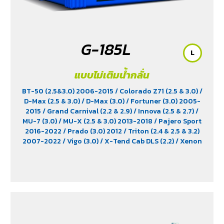
G-185L
L
แบบไม่เติมน้ำกลั่น
BT-50 (2.5&3.0) 2006-2015
/ Colorado Z71 (2.5 & 3.0)
/
D-Max (2.5 & 3.0)
/ D-Max (3.0)
/ Fortuner (3.0) 2005-
2015
/ Grand Carnival (2.2 & 2.9)
/ Innova (2.5 & 2.7)
/
MU-7 (3.0)
/ MU-X (2.5 & 3.0) 2013-2018
/ Pajero Sport
2016-2022
/ Prado (3.0) 2012
/ Triton (2.4 & 2.5 & 3.2)
2007-2022
/ Vigo (3.0)
/ X-Tend Cab DLS (2.2)
/ Xenon
150 NX-Plore (2.2)
/ Xenon CNG (2.2)