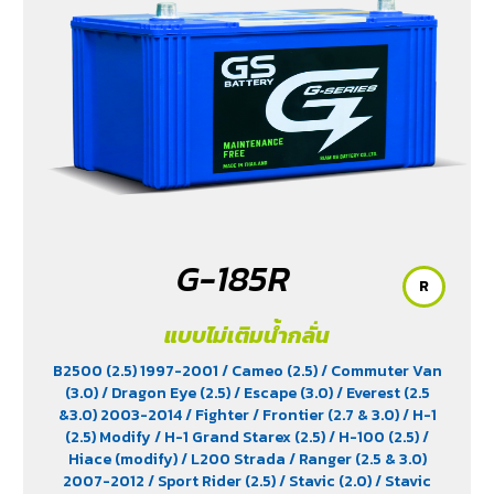
G-185R
R
แบบไม่เติมน้ำกลั่น
B2500 (2.5) 1997-2001
/ Cameo (2.5)
/ Commuter Van
(3.0)
/ Dragon Eye (2.5)
/ Escape (3.0)
/ Everest (2.5
&3.0) 2003-2014
/ Fighter
/ Frontier (2.7 & 3.0)
/ H-1
(2.5) Modify
/ H-1 Grand Starex (2.5)
/ H-100 (2.5)
/
Hiace (modify)
/ L200 Strada
/ Ranger (2.5 & 3.0)
2007-2012
/ Sport Rider (2.5)
/ Stavic (2.0)
/ Stavic