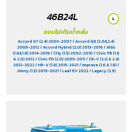
46B24L
L
แบบไม่เติมน้ำกลั่น
Accord G7 (2.4) 2003-2007
/ Accord G8 (2.0&2.4)
2008-2012
/ Accord Hybrid (2.0) 2013-2016
/ Altis
(1.6&1.8) 2014-2018
/ City (1.5) 2002-2010
/ Civic FB (1.8
& 2.0) 2012
/ Civic FD (2.0) 2005-2011
/ CR-V (2.0 & 2.4)
2012-2022
/ HR-V (1.8) 2015-2021
/ Impreza (1.6 & 1.8)
/
Jimny (1.5) 2019-2021
/ Leaf EV 2022
/ Legacy (2.5)
2009-2013
/ Mazda 2 (1.5) 2009-2014
/ Outlander
PHEV (2.4) 2021-2024
/ Sienta (1.5) 2016-2019
/ Swift
(1.2) 2012-2017
/ Sylphy (1.6 &1.8) 2012
/ Tiida (1.6&1.8)
2006
/ Vios (1.5) 2007-2013
/ Vitara (1.6 & 2.0)
/ XL7
(1.5) 2020-2024
/ Xpander Cross (1.5) 2010-2021
/
Xpander GT (1.5) 2010-2021
/ Yaris (1.5) 2006-2012
/
Yaris Ativ (1.2) 2017-2020
/ Yaris Hatchback (1.2) 2017-
2020
/ Yaris Standard (1.2) 2012-2019