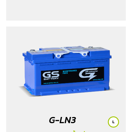
Turismo (2.0)
/ TFR (2.5 & 2.8)
/ Tiger (2.5)
/ Trooper (2.5
& 3.0)
/ Urvan (modify)
/ Vega (3.0)
/ Xenon (2.2)
/
Xenon X-Tend Cab (2.2)
G-LN3
L