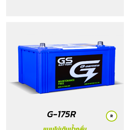
G-175R
R
แบบไม่เติมน้ำกลั่น