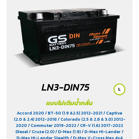
LN3-DIN75
L
แบบไม่เติมน้ำกลั่น
Accord 2020
/ BT-50 (1.9 &2.5) 2012-2021
/ Captiva
(2.0 & 2.4) 2012-2018
/ Colorado (2.5 & 2.8 & 3.0) 2012-
2020
/ Commuter 2019-2022
/ CR-V (1.6) 2017-2022
Diesel
/ Cruze (2.0)
/ D-Max (1.9)
/ D-Max Hi-Lander
/
D-Max Hi-Lander Stealth
/ D-Max V-Cross Max 4x4