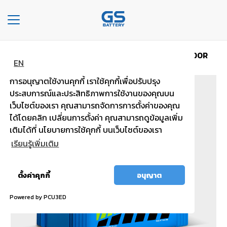
Toggle
navigation
หน้าหลัก
ประเภทรถ รถบรรทุก รถบัส เรือ
MFX200R
หน้า
EN
หลัก
การอนุญาตใช้งานคุกกี้ เราใช้คุกกี้เพื่อปรับปรุง
ประสบการณ์และประสิทธิภาพการใช้งานของคุณบน
องค์กร
เว็บไซต์ของเรา คุณสามารถจัดการการตั้งค่าของคุณ
ได้โดยคลิก เปลี่ยนการตั้งค่า คุณสามารถดูข้อมูลเพิ่ม
ประเภท
เติมได้ที่ นโยบายการใช้คุกกี้ บนเว็บไซต์ของเรา
รถยนต์
เรียนรู้เพิ่มเติม
ประ
เภท
อนุญาต
ตั้งค่าคุกกี้
อนุญาต
เเบต
ทั้งหมด
เต
Powered by PCU3ED
อรี่